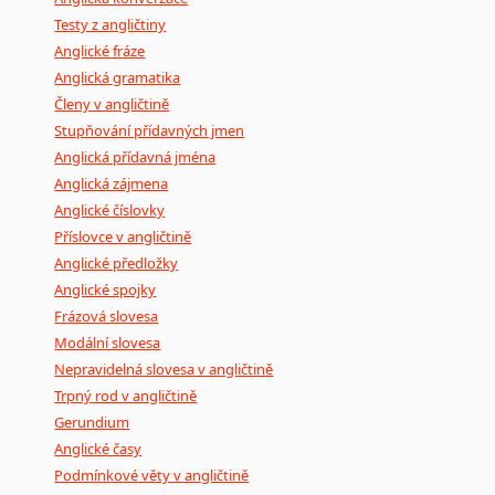
Testy z angličtiny
Anglické fráze
Anglická gramatika
Členy v angličtině
Stupňování přídavných jmen
Anglická přídavná jména
Anglická zájmena
Anglické číslovky
Příslovce v angličtině
Anglické předložky
Anglické spojky
Frázová slovesa
Modální slovesa
Nepravidelná slovesa v angličtině
Trpný rod v angličtině
Gerundium
Anglické časy
Podmínkové věty v angličtině