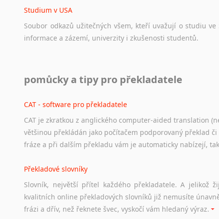
Studium v USA
Soubor
odkazů
užitečných
všem,
kteří
uvažují
o
studiu
ve
informace
a
zázemí,
univerzity
i
zkušenosti
studentů.
Práce v USA
pomůcky a tipy pro překladatele
Odkazy
poskytující
cenné
informace
nekomerčního
charak
hledat
práci
na
internetu
případně
osobní
zkušenosti
ostat
CAT - software pro překladatele
CAT je zkratkou z anglického computer-aided translation (ne
Studium v Austrálii
většinou překládán jako počítačem podporovaný překlad či
Soubor
odkazů
užitečných
všem,
kteří
uvažují
o
studiu
v
Aus
fráze a při dalším překladu vám je automaticky nabízejí, ta
a
zázemí,
australské
univerzity
a
samozřejmě
i
osobní
zkuš
Překladové slovníky
Práce v Austrálii
Slovník, největší přítel každého překladatele. A jelikož
Odkazy
poskytující
cenné
informace
nekomerčního
charak
kvalitních online překladových slovníků již nemusíte únavn
hledat
práci
na
internetu
případně
osobní
zkušenosti
ostat
frázi a dřív, než řeknete švec, vyskočí vám hledaný výraz.