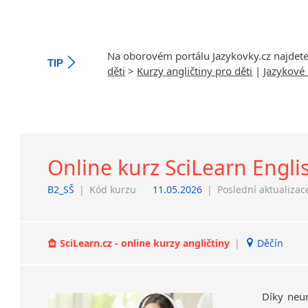
Na oborovém portálu Jazykovky.cz najdet
TIP
děti
>
Kurzy angličtiny pro děti
|
Jazykové 
Online kurz SciLearn Engli
B2_SŠ
|
Kód kurzu
11.05.2026
|
Poslední aktualizac
SciLearn.cz - online kurzy angličtiny
|
Děčín
Díky neu