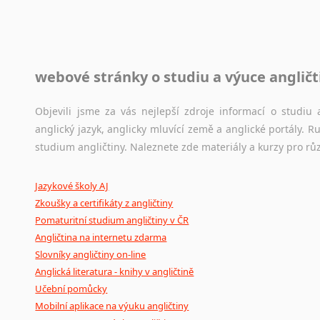
raději zkontrolovat? V takovém případě jste na správném mí
Jazykové korpusy
webové stránky o studiu a výuce angličt
Jazykový korpus je elektronický soubor autentických tex
korpusů, jež umožňují třeba vyhledávání slov a slovních spo
původního zdroje textu.
Objevili jsme za vás nejlepší zdroje informací o studi
anglický jazyk, anglicky mluvící země a anglické portály.
Ostatní pomůcky pro překladatele
studium angličtiny. Naleznete zde materiály a kurzy pro rů
Mix
pomůcek,
jež
mají
potenciál
pomoci
překladateli
v
je
Jazykové školy AJ
poradny
a
pravidla
pravopisu
nebo
stylistické
příručky.
Zkoušky a certifikáty z angličtiny
Pomaturitní studium angličtiny v ČR
Angličtina na internetu zdarma
Slovníky angličtiny on-line
Anglická literatura - knihy v angličtině
Učební pomůcky
Mobilní aplikace na výuku angličtiny