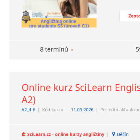
Zepta
8 termínů
5
Online kurz SciLearn Englis
A2)
A2_4-6
|
Kód kurzu
11.05.2026
|
Poslední aktualiza
SciLearn.cz - online kurzy angličtiny
|
Děčín