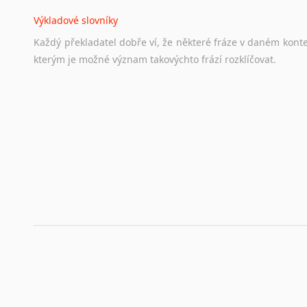
Životopis v angličtině
Výkladové slovníky
Hledáte-li
si
práci
v
zahraničí,
bez
životopisu
v
angličtině
s
Každý
překladatel
dobře
ví,
že
některé
fráze
v
daném
kont
stejná
obecná
pravidla,
jako
pro
český
životopis.
Tak
dost
ot
kterým
je
možné
význam
takovýchto
frází
rozklíčovat.
Srovnávací slovníky
Úkolem
srovnávacích
slovníků
je
vyhledat
vhodná
synony
vždy
po
ruce.
Korektory pravopisu pro překladatele
Každý dělá chyby a překlepy a kdo tvrdí, že ne, neříká p
využití moderního softwaru, jenž pravopisné, gramatické n
automaticky opravit.
Rady a návody pro překladatele
Toužíte započít překladatelskou dráhu, ale nevíte, jak na 
raději kvůli osobnímu perfekcionismu, vlastnosti každému p