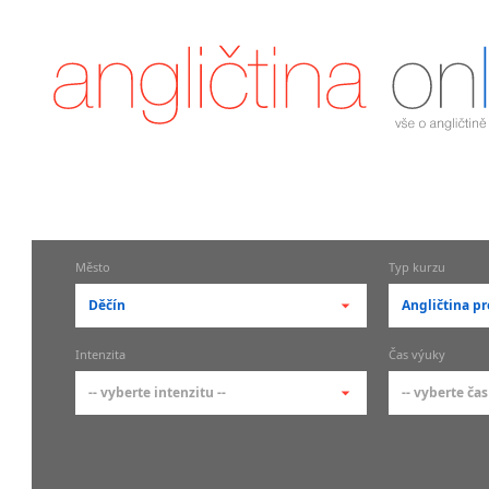
Město
Typ kurzu
Děčín
Angličtina pr
-- vyberte město --
-- vyberte 
Intenzita
Čas výuky
pražské městské části
základní 
-- vyberte intenzitu --
-- vyberte čas
Praha
Kurzy a
skupin
Praha 1
-- vyberte intenzitu --
-- vyberte
Individ
Praha 2
1-2 hodiny týdně
Ranní (zač
Firemní