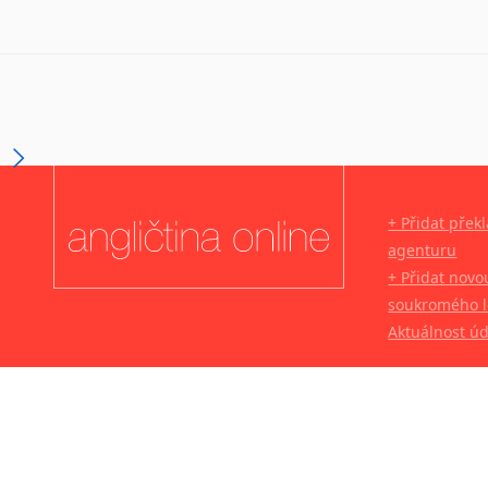
+ Přidat přek
agenturu
+ Přidat novo
soukromého l
Aktuálnost ú