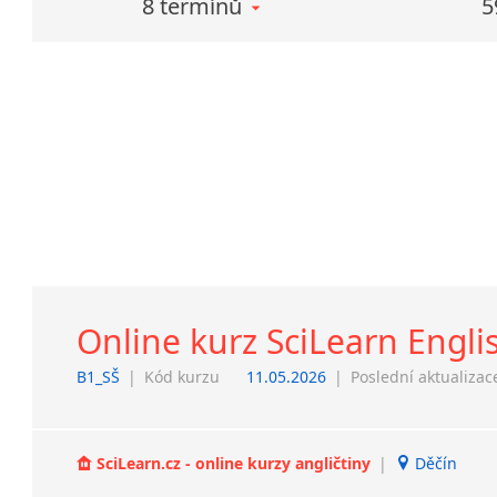
8 termínů
5
Online kurz SciLearn Engli
B1_SŠ
|
Kód kurzu
11.05.2026
|
Poslední aktualizac
SciLearn.cz - online kurzy angličtiny
|
Děčín