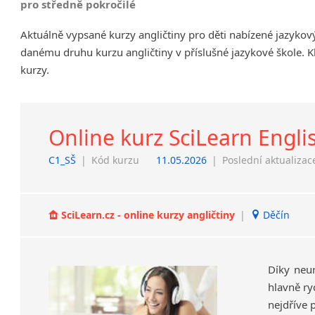
pro středně pokročilé
Chrudim
Aktuálně vypsané kurzy angličtiny pro děti nabízené jazyko
Děčín
danému druhu kurzu angličtiny v příslušné jazykové škole. K
Hodonín
kurzy.
Klatovy
Kolín
Most
Prostějov
Online kurz SciLearn Engli
Sedlčany
C1_SŠ
|
Kód kurzu
11.05.2026
|
Poslední aktualizac
Tišnov
Vysoká nad Labem
SciLearn.cz - online kurzy angličtiny
|
Děčín
Díky neu
hlavně ry