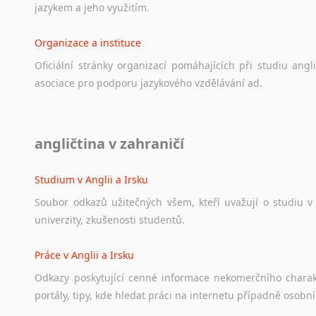
jazykem
a
jeho
využitím.
Organizace a instituce
Oficiální
stránky
organizací
pomáhajících
při
studiu
angli
asociace
pro
podporu
jazykového
vzdělávání
ad.
Diskusní fórum
angličtina v zahraničí
Ať
už
se
jedná
o
česká
diskusní
fóra
o
anglickém
jazyce
n
angličtině
na
různá
témata,
vše
naleznete
v
této
rubrice.
Studium v Anglii a Irsku
Soubor
odkazů
užitečných
všem,
kteří
uvažují
o
studiu
v
univerzity,
zkušenosti
studentů.
Práce v Anglii a Irsku
Odkazy
poskytující
cenné
informace
nekomerčního
chara
portály,
tipy,
kde
hledat
práci
na
internetu
případně
osobní