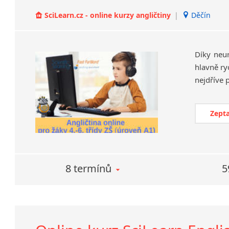
SciLearn.cz - online kurzy angličtiny
|
Děčín
Díky neu
hlavně ry
Zepta
8 termínů
5