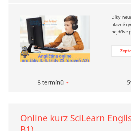
Díky neu
hlavně ry
Zepta
8 termínů
5
Online kurz SciLearn Englis
B1)