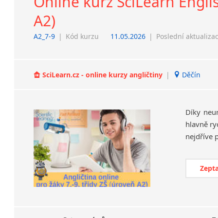
Online kurz SciLearn Englis
A2)
A2_7-9
|
Kód kurzu
11.05.2026
|
Poslední aktualiza
SciLearn.cz - online kurzy angličtiny
|
Děčín
Díky neu
hlavně ry
Zepta