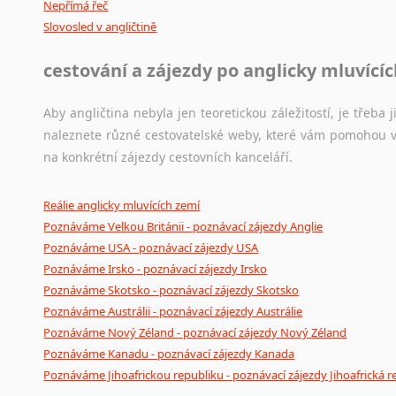
Nepřímá řeč
Slovosled v angličtině
cestování a zájezdy po anglicky mluvící
Aby angličtina nebyla jen teoretickou záležitostí, je třeba j
naleznete různé cestovatelské weby, které vám pomohou vy
na konkrétní zájezdy cestovních kanceláří.
Reálie anglicky mluvících zemí
Poznáváme Velkou Británii - poznávací zájezdy Anglie
Poznáváme USA - poznávací zájezdy USA
Poznáváme Irsko - poznávací zájezdy Irsko
Poznáváme Skotsko - poznávací zájezdy Skotsko
Poznáváme Austrálii - poznávací zájezdy Austrálie
Poznáváme Nový Zéland - poznávací zájezdy Nový Zéland
Poznáváme Kanadu - poznávací zájezdy Kanada
Poznáváme Jihoafrickou republiku - poznávací zájezdy Jihoafrická r