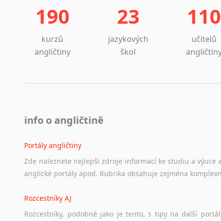
190
23
110
kurzů
jazykových
učitelů
angličtiny
škol
angličtin
info o angličtině
Portály angličtiny
Zde
naleznete
nejlepší
zdroje
informací
ke
studiu
a
výuce
anglické
portály
apod.
Rubrika
obsahuje
zejména
komplexn
Rozcestníky AJ
Rozcestníky,
podobné
jako
je
tento,
s
tipy
na
další
portál