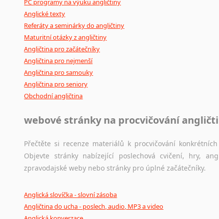
PC programy na výuku angličtiny
Anglické texty
Referáty a seminárky do angličtiny
Maturitní otázky z angličtiny
Angličtina pro začátečníky
Angličtina pro nejmenší
Angličtina pro samouky
Angličtina pro seniory
Obchodní angličtina
webové stránky na procvičování angličt
Přečtěte si recenze materiálů k procvičování konkrétních 
Objevte stránky nabízející poslechová cvičení, hry, a
zpravodajské weby nebo stránky pro úplné začátečníky.
Anglická slovíčka - slovní zásoba
Angličtina do ucha - poslech, audio, MP3 a video
Anglická konverzace