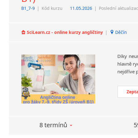
B1_7-9
|
Kód kurzu
11.05.2026
|
Poslední aktualiza
SciLearn.cz - online kurzy angličtiny
|
Děčín
Díky neu
hlavně ry
Zepta
8 termínů
5