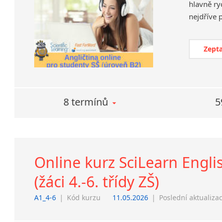
hlavně ry
Zepta
8 termínů
5
Online kurz SciLearn Engli
(žáci 4.-6. třídy ZŠ)
A1_4-6
|
Kód kurzu
11.05.2026
|
Poslední aktualiza