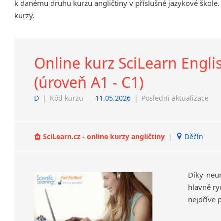
k danému druhu kurzu angličtiny v příslušné jazykové škole.
Chrudim
kurzy.
Děčín
Hodonín
Klatovy
Online kurz SciLearn Engli
Kolín
Most
(úroveň A1 - C1)
Prostějov
D
|
Kód kurzu
11.05.2026
|
Poslední aktualizace
Sedlčany
Tišnov
Vysoká nad Labem
SciLearn.cz - online kurzy angličtiny
|
Děčín
Díky neu
hlavně ry