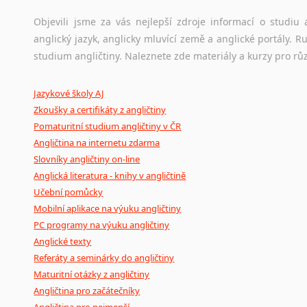
korpusů, jež umožňují třeba vyhledávání slov a slovních spo
původního zdroje textu.
Objevili jsme za vás nejlepší zdroje informací o studi
anglický jazyk, anglicky mluvící země a anglické portály.
Ostatní pomůcky pro překladatele
studium angličtiny. Naleznete zde materiály a kurzy pro rů
Mix
pomůcek,
jež
mají
potenciál
pomoci
překladateli
v
je
Jazykové školy AJ
poradny
a
pravidla
pravopisu
nebo
stylistické
příručky.
Zkoušky a certifikáty z angličtiny
Pomaturitní studium angličtiny v ČR
Angličtina na internetu zdarma
Slovníky angličtiny on-line
Anglická literatura - knihy v angličtině
Učební pomůcky
Mobilní aplikace na výuku angličtiny
PC programy na výuku angličtiny
Anglické texty
Referáty a seminárky do angličtiny
Maturitní otázky z angličtiny
Angličtina pro začátečníky