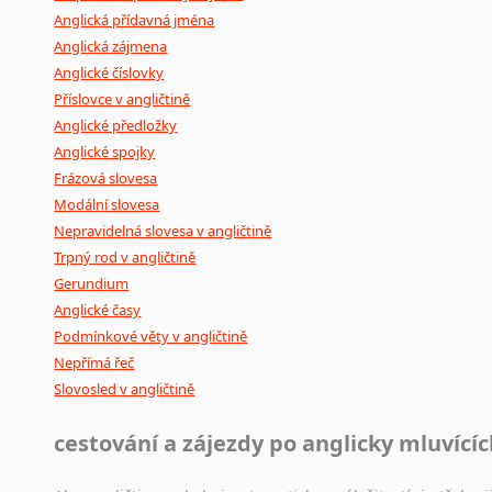
Anglická přídavná jména
Anglická zájmena
Anglické číslovky
Příslovce v angličtině
Anglické předložky
Anglické spojky
Frázová slovesa
Modální slovesa
Nepravidelná slovesa v angličtině
Trpný rod v angličtině
Gerundium
Anglické časy
Podmínkové věty v angličtině
Nepřímá řeč
Slovosled v angličtině
cestování a zájezdy po anglicky mluvící