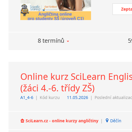
Zepta
8 termínů
5
Online kurz SciLearn Engli
(žáci 4.-6. třídy ZŠ)
A1_4-6
|
Kód kurzu
11.05.2026
|
Poslední aktualiza
SciLearn.cz - online kurzy angličtiny
|
Děčín