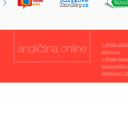
+ Přidat přek
agenturu
+ Přidat novo
soukromého l
Aktuálnost ú