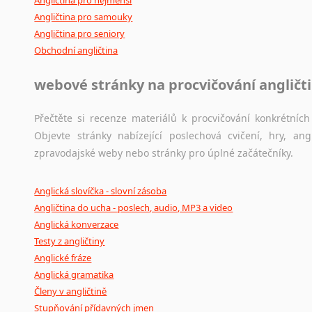
Angličtina pro nejmenší
Angličtina pro samouky
Angličtina pro seniory
Obchodní angličtina
webové stránky na procvičování angličt
Přečtěte si recenze materiálů k procvičování konkrétních 
Objevte stránky nabízející poslechová cvičení, hry, a
zpravodajské weby nebo stránky pro úplné začátečníky.
Anglická slovíčka - slovní zásoba
Angličtina do ucha - poslech, audio, MP3 a video
Anglická konverzace
Testy z angličtiny
Anglické fráze
Anglická gramatika
Členy v angličtině
Stupňování přídavných jmen