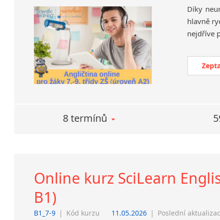
Díky neu
hlavně ry
Zepta
8 termínů
5
Online kurz SciLearn Englis
B1)
B1_7-9
|
Kód kurzu
11.05.2026
|
Poslední aktualiza