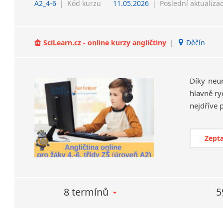
A2_4-6
|
Kód kurzu
11.05.2026
|
Poslední aktualiza
SciLearn.cz - online kurzy angličtiny
|
Děčín
Díky neu
hlavně ry
Zepta
8 termínů
5