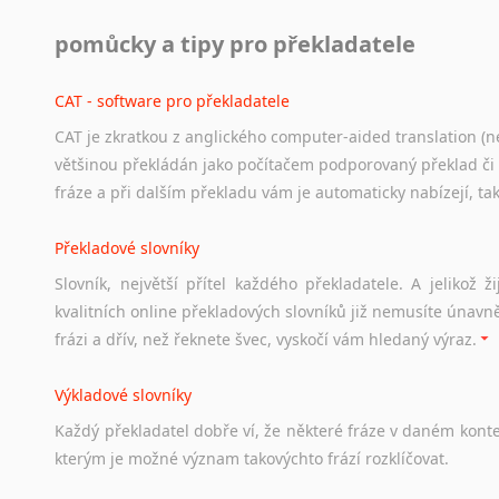
Práce v USA
pomůcky a tipy pro překladatele
Odkazy
poskytující
cenné
informace
nekomerčního
charak
hledat
práci
na
internetu
případně
osobní
zkušenosti
ostat
CAT - software pro překladatele
CAT je zkratkou z anglického computer-aided translation (ne
Studium v Austrálii
většinou překládán jako počítačem podporovaný překlad či
Soubor
odkazů
užitečných
všem,
kteří
uvažují
o
studiu
v
Aus
fráze a při dalším překladu vám je automaticky nabízejí, ta
a
zázemí,
australské
univerzity
a
samozřejmě
i
osobní
zkuš
Překladové slovníky
Práce v Austrálii
Slovník, největší přítel každého překladatele. A jelikož
Odkazy
poskytující
cenné
informace
nekomerčního
charak
kvalitních online překladových slovníků již nemusíte únavn
hledat
práci
na
internetu
případně
osobní
zkušenosti
ostat
frázi a dřív, než řeknete švec, vyskočí vám hledaný výraz.
Životopis v angličtině
Výkladové slovníky
Hledáte-li
si
práci
v
zahraničí,
bez
životopisu
v
angličtině
s
Každý
překladatel
dobře
ví,
že
některé
fráze
v
daném
kont
stejná
obecná
pravidla,
jako
pro
český
životopis.
Tak
dost
ot
kterým
je
možné
význam
takovýchto
frází
rozklíčovat.