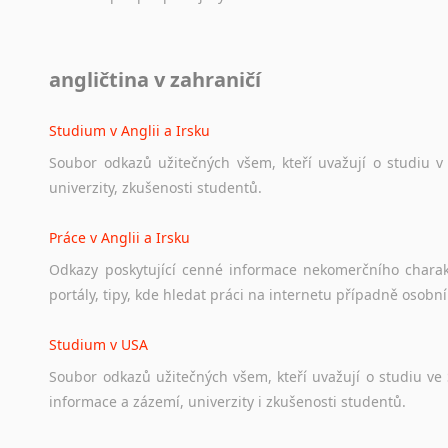
Diskusní fórum
angličtina v zahraničí
Ať
už
se
jedná
o
česká
diskusní
fóra
o
anglickém
jazyce
n
angličtině
na
různá
témata,
vše
naleznete
v
této
rubrice.
Studium v Anglii a Irsku
Soubor
odkazů
užitečných
všem,
kteří
uvažují
o
studiu
v
univerzity,
zkušenosti
studentů.
Práce v Anglii a Irsku
Odkazy
poskytující
cenné
informace
nekomerčního
chara
portály,
tipy,
kde
hledat
práci
na
internetu
případně
osobní
Studium v USA
Soubor
odkazů
užitečných
všem,
kteří
uvažují
o
studiu
ve
informace
a
zázemí,
univerzity
i
zkušenosti
studentů.