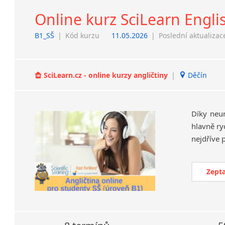
Online kurz SciLearn Engli
B1_SŠ
|
Kód kurzu
11.05.2026
|
Poslední aktualizac
SciLearn.cz - online kurzy angličtiny
|
Děčín
Díky neu
hlavně ry
Zepta