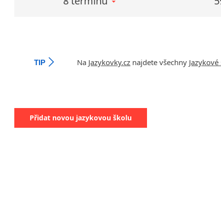
8 termínů
5
Na
Jazykovky.cz
najdete všechny
Jazykové 
TIP
Přidat novou jazykovou školu