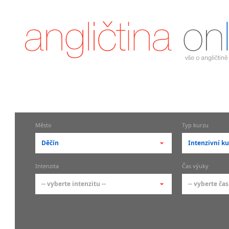
Město
Typ kurzu
Děčín
Intenzivní ku
-- vyberte město --
-- vyberte 
Intenzita
Čas výuky
pražské městské části
základní 
-- vyberte intenzitu --
-- vyberte čas
Praha
Kurzy a
skupin
Praha 1
-- vyberte intenzitu --
-- vyberte
Individ
Praha 2
1-2 hodiny týdně
Ranní (zač
Firemní