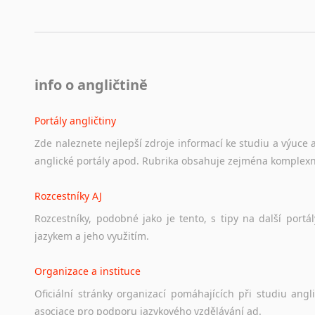
info o angličtině
Portály angličtiny
Zde
naleznete
nejlepší
zdroje
informací
ke
studiu
a
výuce
anglické
portály
apod.
Rubrika
obsahuje
zejména
komplexn
Rozcestníky AJ
Rozcestníky,
podobné
jako
je
tento,
s
tipy
na
další
portál
jazykem
a
jeho
využitím.
Organizace a instituce
Oficiální
stránky
organizací
pomáhajících
při
studiu
angli
asociace
pro
podporu
jazykového
vzdělávání
ad.