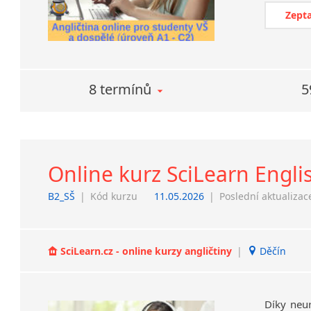
Zepta
8 termínů
5
Online kurz SciLearn Engli
B2_SŠ
|
Kód kurzu
11.05.2026
|
Poslední aktualizac
SciLearn.cz - online kurzy angličtiny
|
Děčín
Díky neu