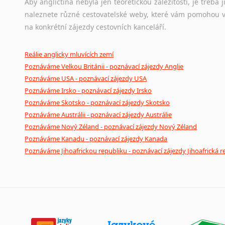
Aby angličtina nebyla jen teoretickou záležitostí, je třeba j
naleznete různé cestovatelské weby, které vám pomohou vy
na konkrétní zájezdy cestovních kanceláří.
Reálie anglicky mluvících zemí
Poznáváme Velkou Británii - poznávací zájezdy Anglie
Poznáváme USA - poznávací zájezdy USA
Poznáváme Irsko - poznávací zájezdy Irsko
Poznáváme Skotsko - poznávací zájezdy Skotsko
Poznáváme Austrálii - poznávací zájezdy Austrálie
Poznáváme Nový Zéland - poznávací zájezdy Nový Zéland
Poznáváme Kanadu - poznávací zájezdy Kanada
Poznáváme Jihoafrickou republiku - poznávací zájezdy Jihoafrická r