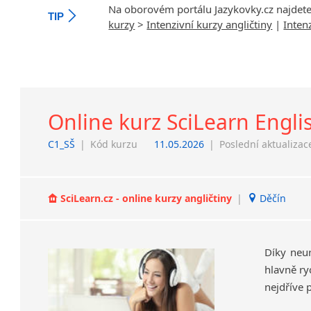
Na oborovém portálu Jazykovky.cz najdet
TIP
kurzy
>
Intenzivní kurzy angličtiny
|
Inten
Online kurz SciLearn Engli
C1_SŠ
|
Kód kurzu
11.05.2026
|
Poslední aktualizac
SciLearn.cz - online kurzy angličtiny
|
Děčín
Díky neu
hlavně ry