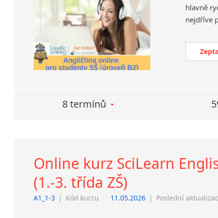
hlavně ry
Zepta
8 termínů
5
Online kurz SciLearn Engli
(1.-3. třída ZŠ)
A1_1-3
|
Kód kurzu
11.05.2026
|
Poslední aktualiza