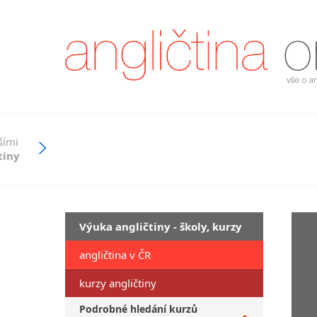
šími
tiny
Výuka angličtiny - školy, kurzy
angličtina v ČR
kurzy angličtiny
Podrobné hledání kurzů