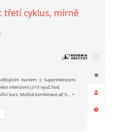
 třetí cyklus, mírně
e
věžujícím kurzem ;) Superintenzivní
ebo intenzivní (2×3 vyuč.hod.
týdně…SE SLEVOU) měsíční kurz. Možná kombinace až 3 návazných měsíčních cyklů. Náhrady za chybějící lekce z důvodu dovolené.