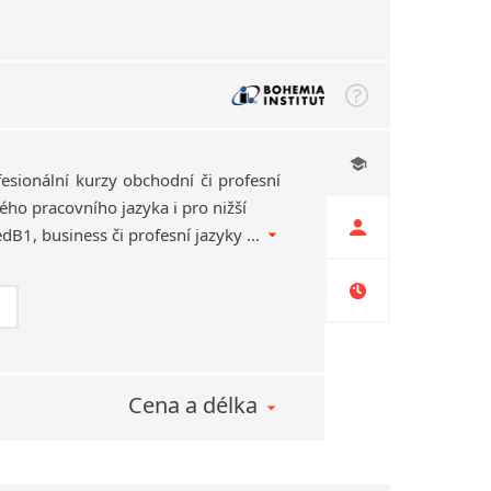
esionální kurzy obchodní či profesní
ého pracovního jazyka i pro nižší
pokročilosti A2undefinedB1, business či profesní jazyky (medicína, technika, ekonomika…) pro vysoké úrovně B2undefinedC1undefinedC2. Přes SkypeundefinedWhatsAp­pundefinedZoom…
Cena a délka