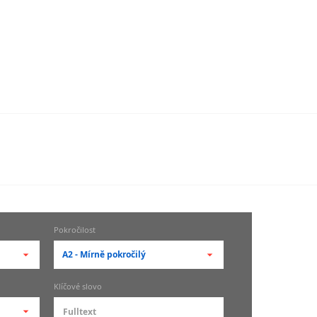
Pokročilost
A2 - Mírně pokročilý
-- vyberte pokročilost --
Klíčové slovo
zů
kurz je pro studenty
pokročilosti