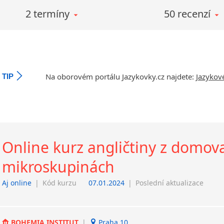
2 termíny
50 recenzí
Na oborovém portálu Jazykovky.cz najdete:
Jazykov
TIP
Online kurz angličtiny z domova
mikroskupinách
Aj online
|
Kód kurzu
07.01.2024
|
Poslední aktualizace
BOHEMIA INSTITUT
|
Praha 10