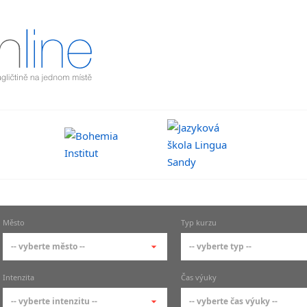
Město
Typ kurzu
-- vyberte město --
-- vyberte typ --
-- vyberte město --
-- vyberte typ --
Intenzita
Čas výuky
pražské městské části
základní členění kur
-- vyberte intenzitu --
-- vyberte čas výuky --