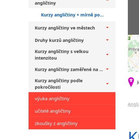
angličtiny
Kurzy angličtiny + mírně pokročilí
Kurzy angličtiny ve městech
Druhy kurzů angličtiny
Kurzy angličtiny s velkou
intenzitou
Kurzy angličtiny zaměřené na ...
Kurzy angličtiny podle
J
pokročilosti
výuka angličtiny
Angli
učitelé angličtiny
zkoušky z angličtiny
K