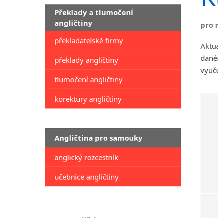
Překlady a tlumočení
angličtiny
pro 
překladatelské firmy
Aktuá
daném
překlady angličtiny
vyuču
tlumočení angličtiny
korektury angličtiny
Angličtina pro samouky
anglický rozcestník
učebnice angličtiny