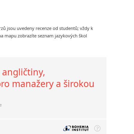
rzů jsou uvedeny recenze od studentů; vždy k
 na mapu zobrazíte seznam jazykových škol
ngličtiny,
 pro manažery a širokou
e