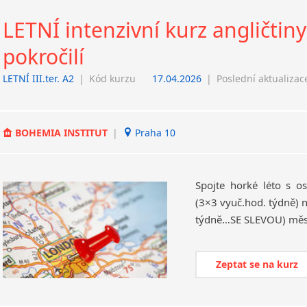
LETNÍ intenzivní kurz angličtiny:
pokročilí
LETNÍ III.ter. A2
|
Kód kurzu
17.04.2026
|
Poslední aktualizac
BOHEMIA INSTITUT
|
Praha 10
Spojte horké léto s os
(3×3 vyuč.hod. týdně) n
Zeptat se na kurz