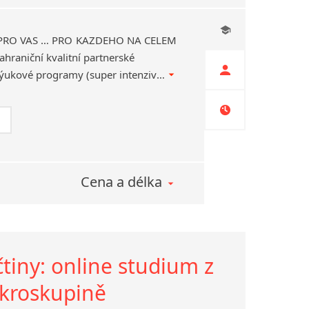
 PRO VÁS … PRO KAŽDÉHO NA CELÉM
hraniční kvalitní partnerské
jazykové školy. Různé výukové programy (super intenzivní „crash“ kurzy, profesně orientované, skupinové i individuální kurzy,…Kompletní servis.
Cena a délka
čtiny: online studium z
ikroskupině