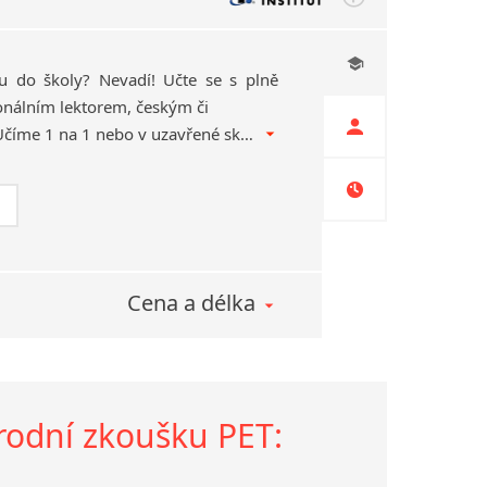
u do školy? Nevadí! Učte se s plně
onálním lektorem, českým či
zahraničním na dálku. Učíme 1 na 1 nebo v uzavřené skupince přes Skype, WhatsApp, Instagram, Zoom, Google Meet, Hangouts, MS Teams, Webex atd.
Cena a délka
árodní zkoušku PET: