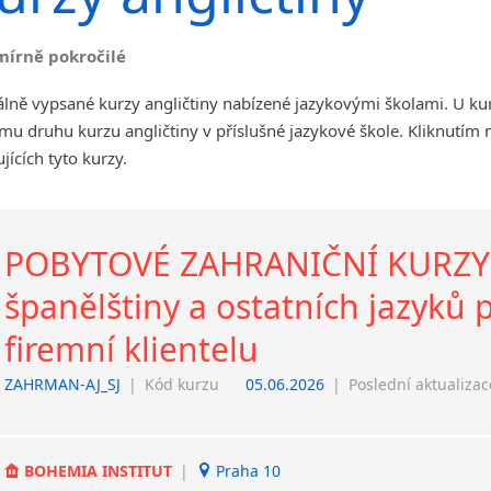
angličtiny
Jihlava
mírně pokročilé
malá města podle abecedy
Chomutov
lně vypsané kurzy angličtiny nabízené jazykovými školami. U ku
Chrudim
u druhu kurzu angličtiny v příslušné jazykové škole. Kliknutím
Děčín
jících tyto kurzy.
Hodonín
Klatovy
Kolín
POBYTOVÉ ZAHRANIČNÍ KURZY a
Most
Prostějov
španělštiny a ostatních jazyků
Sedlčany
firemní klientelu
Tišnov
Vysoká nad Labem
ZAHRMAN-AJ_SJ
|
Kód kurzu
05.06.2026
|
Poslední aktualizac
BOHEMIA INSTITUT
|
Praha 10