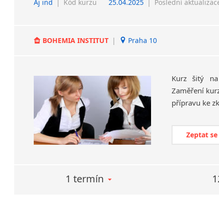
Aj ind
|
Kód kurzu
25.04.2025
|
Poslední aktualizac
BOHEMIA INSTITUT
|
Praha 10
Kurz šitý na
Zaměření kurz
Zeptat se
1 termín
1