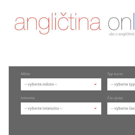
Město
Typ kurzu
-- vyberte město --
-- vyberte typ
-- vyberte město --
-- vyberte 
Intenzita
Čas výuky
pražské městské části
základní 
-- vyberte intenzitu --
-- vyberte čas
Praha
Kurzy a
skupin
Praha 1
-- vyberte intenzitu --
-- vyberte
Individ
Praha 2
1-2 hodiny týdně
Ranní (zač
Firemní