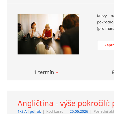
Kurzy na
pokročilo
Zepta
1 termín
Angličtina - výše pokročilí:
1x2 A4 půlrok
|
Kód kurzu
25.06.2026
|
Poslední ak