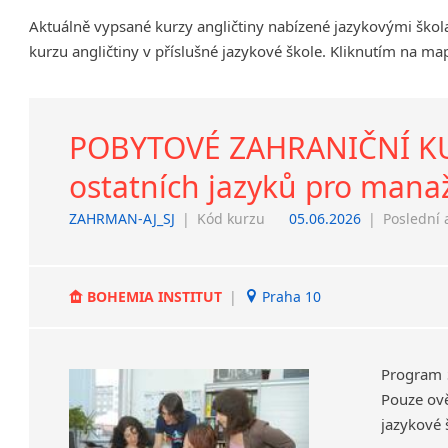
Chrudim
Aktuálně vypsané kurzy angličtiny nabízené jazykovými ško
Děčín
kurzu angličtiny v příslušné jazykové škole. Kliknutím na ma
Hodonín
Klatovy
Kolín
POBYTOVÉ ZAHRANIČNÍ KURZ
Most
ostatních jazyků pro manaž
Prostějov
Sedlčany
ZAHRMAN-AJ_SJ
|
Kód kurzu
05.06.2026
|
Poslední 
Tišnov
Vysoká nad Labem
BOHEMIA INSTITUT
|
Praha 10
Program 
Pouze ově