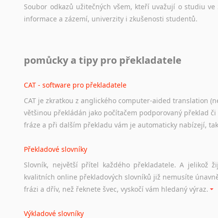
Soubor
odkazů
užitečných
všem,
kteří
uvažují
o
studiu
ve
informace
a
zázemí,
univerzity
i
zkušenosti
studentů.
Práce v USA
pomůcky a tipy pro překladatele
Odkazy
poskytující
cenné
informace
nekomerčního
charak
hledat
práci
na
internetu
případně
osobní
zkušenosti
ostat
CAT - software pro překladatele
CAT je zkratkou z anglického computer-aided translation (ne
Studium v Austrálii
většinou překládán jako počítačem podporovaný překlad či
Soubor
odkazů
užitečných
všem,
kteří
uvažují
o
studiu
v
Aus
fráze a při dalším překladu vám je automaticky nabízejí, ta
a
zázemí,
australské
univerzity
a
samozřejmě
i
osobní
zkuš
Překladové slovníky
Práce v Austrálii
Slovník, největší přítel každého překladatele. A jelikož
Odkazy
poskytující
cenné
informace
nekomerčního
charak
kvalitních online překladových slovníků již nemusíte únavn
hledat
práci
na
internetu
případně
osobní
zkušenosti
ostat
frázi a dřív, než řeknete švec, vyskočí vám hledaný výraz.
Životopis v angličtině
Výkladové slovníky