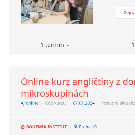
Zepta
1 termín
1
Online kurz angličtiny z do
mikroskupinách
Aj online
|
Kód kurzu
07.01.2024
|
Poslední aktuali
BOHEMIA INSTITUT
|
Praha 10