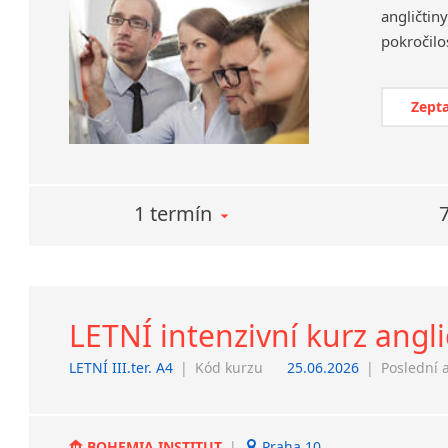
angličtin
Zepta
1 termín
LETNÍ intenzivní kurz anglič
LETNÍ III.ter. A4
|
Kód kurzu
25.06.2026
|
Poslední 
BOHEMIA INSTITUT
|
Praha 10