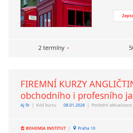
Zepta
2 termíny
5
FIREMNÍ KURZY ANGLIČTINY
obchodního i profesního j
Aj fir
|
Kód kurzu
08.01.2026
|
Poslední aktualizace
BOHEMIA INSTITUT
|
Praha 10