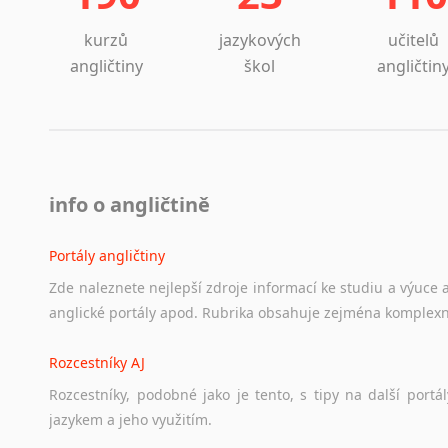
kurzů
jazykových
učitelů
angličtiny
škol
angličtin
info o angličtině
Portály angličtiny
Zde
naleznete
nejlepší
zdroje
informací
ke
studiu
a
výuce
anglické
portály
apod.
Rubrika
obsahuje
zejména
komplexn
Rozcestníky AJ
Rozcestníky,
podobné
jako
je
tento,
s
tipy
na
další
portál
jazykem
a
jeho
využitím.