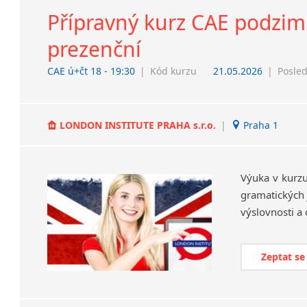
Přípravný kurz CAE podzimní
prezenční
CAE ú+čt 18 - 19:30
|
Kód kurzu
21.05.2026
|
Posled
LONDON INSTITUTE PRAHA s.r.o.
|
Praha 1
Výuka v kurzu
gramatických j
Zeptat se