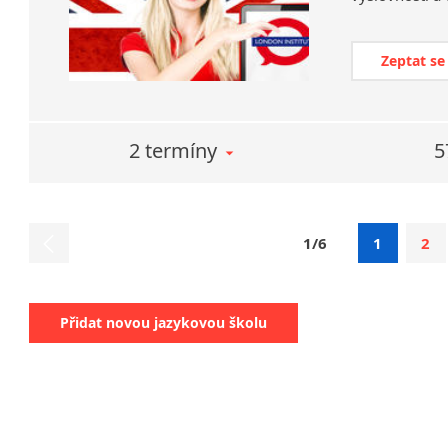
Zeptat se
2 termíny
5
1/6
1
2
Přidat novou jazykovou školu