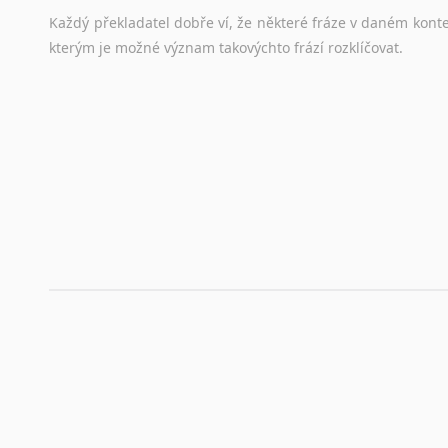
Hledáte-li
si
práci
v
zahraničí,
bez
životopisu
v
angličtině
s
Každý
překladatel
dobře
ví,
že
některé
fráze
v
daném
kont
stejná
obecná
pravidla,
jako
pro
český
životopis.
Tak
dost
ot
kterým
je
možné
význam
takovýchto
frází
rozklíčovat.
Srovnávací slovníky
Úkolem
srovnávacích
slovníků
je
vyhledat
vhodná
synony
vždy
po
ruce.
Korektory pravopisu pro překladatele
Každý dělá chyby a překlepy a kdo tvrdí, že ne, neříká p
využití moderního softwaru, jenž pravopisné, gramatické n
automaticky opravit.
Rady a návody pro překladatele
Toužíte započít překladatelskou dráhu, ale nevíte, jak na 
raději kvůli osobnímu perfekcionismu, vlastnosti každému p
raději zkontrolovat? V takovém případě jste na správném mí