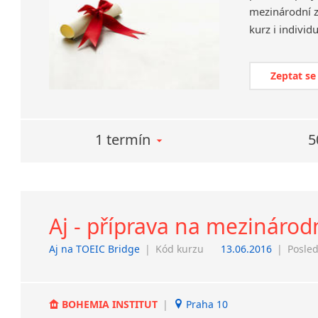
mezinárodní z
kurz i individ
Zeptat se
1 termín
5
Aj - příprava na mezinárodn
Aj na TOEIC Bridge
|
Kód kurzu
13.06.2016
|
Posled
BOHEMIA INSTITUT
|
Praha 10