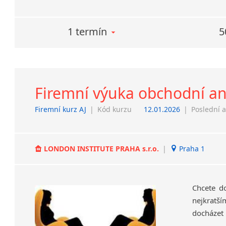
1 termín
5
Firemní výuka obchodní an
Firemní kurz AJ
|
Kód kurzu
12.01.2026
|
Poslední a
LONDON INSTITUTE PRAHA s.r.o.
|
Praha 1
Chcete d
nejkratší