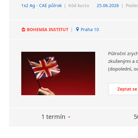
1x2 Ag - CAE půlrok
|
Kód kurzu
25.06.2026
|
Posle
BOHEMIA INSTITUT
|
Praha 10
Půlroční zryc
zkušenými a d
(dopolední, o
Zeptat se
1 termín
5