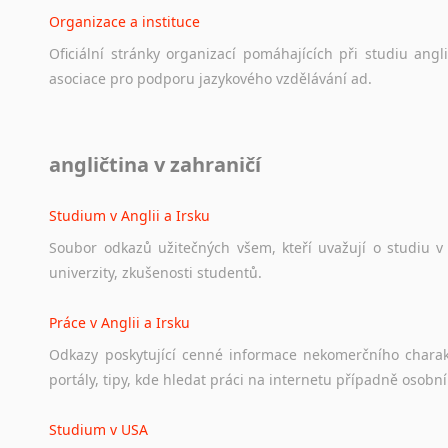
Organizace a instituce
Oficiální
stránky
organizací
pomáhajících
při
studiu
angli
asociace
pro
podporu
jazykového
vzdělávání
ad.
Diskusní fórum
angličtina v zahraničí
Ať
už
se
jedná
o
česká
diskusní
fóra
o
anglickém
jazyce
n
angličtině
na
různá
témata,
vše
naleznete
v
této
rubrice.
Studium v Anglii a Irsku
Soubor
odkazů
užitečných
všem,
kteří
uvažují
o
studiu
v
univerzity,
zkušenosti
studentů.
Práce v Anglii a Irsku
Odkazy
poskytující
cenné
informace
nekomerčního
chara
portály,
tipy,
kde
hledat
práci
na
internetu
případně
osobní
Studium v USA