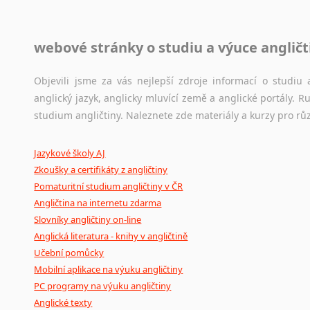
Jazykové korpusy
webové stránky o studiu a výuce angličt
Jazykový korpus je elektronický soubor autentických tex
korpusů, jež umožňují třeba vyhledávání slov a slovních spo
původního zdroje textu.
Objevili jsme za vás nejlepší zdroje informací o studi
anglický jazyk, anglicky mluvící země a anglické portály.
Ostatní pomůcky pro překladatele
studium angličtiny. Naleznete zde materiály a kurzy pro rů
Mix
pomůcek,
jež
mají
potenciál
pomoci
překladateli
v
je
Jazykové školy AJ
poradny
a
pravidla
pravopisu
nebo
stylistické
příručky.
Zkoušky a certifikáty z angličtiny
Pomaturitní studium angličtiny v ČR
Angličtina na internetu zdarma
Slovníky angličtiny on-line
Anglická literatura - knihy v angličtině
Učební pomůcky
Mobilní aplikace na výuku angličtiny
PC programy na výuku angličtiny
Anglické texty