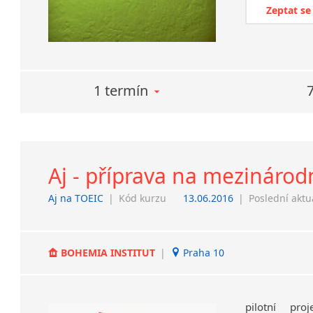
Zeptat se
1 termín
Aj - příprava na mezinárodn
Aj na TOEIC
|
Kód kurzu
13.06.2016
|
Poslední aktu
BOHEMIA INSTITUT
|
Praha 10
pilotní pr