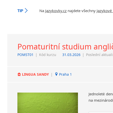
Na
Jazykovky.cz
najdete všechny
Jazykové 
TIP
Pomaturitní studium angli
POMST01
|
Kód kurzu
31.03.2026
|
Poslední aktual
LINGUA SANDY
|
Praha 1
Jednoleté
den
na
mezinárod