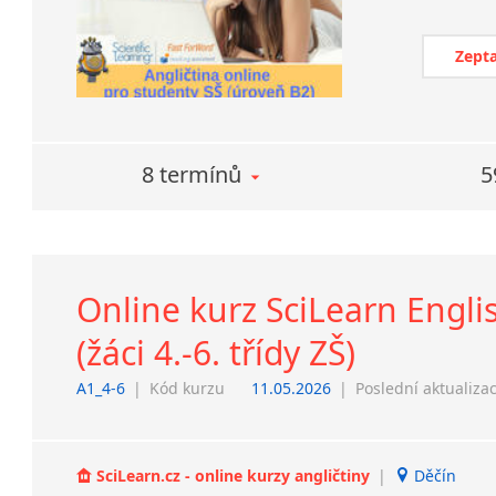
Zepta
8 termínů
5
Online kurz SciLearn Engli
(žáci 4.-6. třídy ZŠ)
A1_4-6
|
Kód kurzu
11.05.2026
|
Poslední aktualiza
SciLearn.cz - online kurzy angličtiny
|
Děčín