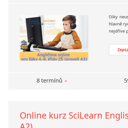
Díky neu
hlavně ry
Zepta
8 termínů
5
Online kurz SciLearn Englis
A2)