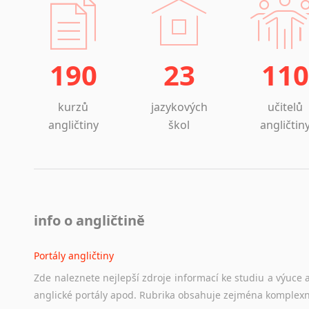
190
23
110
kurzů
jazykových
učitelů
angličtiny
škol
angličtin
info o angličtině
Portály angličtiny
Zde
naleznete
nejlepší
zdroje
informací
ke
studiu
a
výuce
anglické
portály
apod.
Rubrika
obsahuje
zejména
komplexn