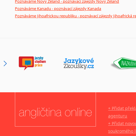
Poznáváme Nový Zéland - poznávací zájezdy Nový Zéland
Poznáváme Kanadu - poznávací zájezdy Kanada
Poznáváme Jihoafrickou republiku - poznávací zájezdy Jihoafrická r
+ Přidat přek
agenturu
+ Přidat novo
soukromého l