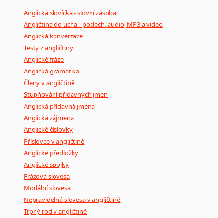
Anglická slovíčka - slovní zásoba
Angličtina do ucha - poslech, audio, MP3 a video
Anglická konverzace
Testy z angličtiny
Anglické fráze
Anglická gramatika
Členy v angličtině
Stupňování přídavných jmen
Anglická přídavná jména
Anglická zájmena
Anglické číslovky
Příslovce v angličtině
Anglické předložky
Anglické spojky
Frázová slovesa
Modální slovesa
Nepravidelná slovesa v angličtině
Trpný rod v angličtině