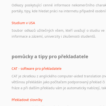
Odkazy
poskytující
cenné
informace
nekomerčního
chara
portály,
tipy,
kde
hledat
práci
na
internetu
případně
osobní
Studium v USA
Soubor
odkazů
užitečných
všem,
kteří
uvažují
o
studiu
ve
informace
a
zázemí,
univerzity
i
zkušenosti
studentů.
Práce v USA
pomůcky a tipy pro překladatele
Odkazy
poskytující
cenné
informace
nekomerčního
charak
hledat
práci
na
internetu
případně
osobní
zkušenosti
ostat
CAT - software pro překladatele
CAT je zkratkou z anglického computer-aided translation (ne
Studium v Austrálii
většinou překládán jako počítačem podporovaný překlad či
Soubor
odkazů
užitečných
všem,
kteří
uvažují
o
studiu
v
Aus
fráze a při dalším překladu vám je automaticky nabízejí, ta
a
zázemí,
australské
univerzity
a
samozřejmě
i
osobní
zkuš
Překladové slovníky
Práce v Austrálii