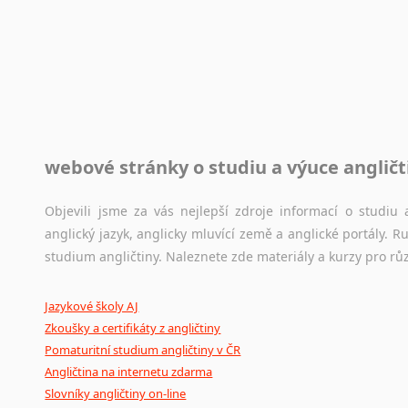
Rady a návody pro překladatele
Toužíte započít překladatelskou dráhu, ale nevíte, jak na 
raději kvůli osobnímu perfekcionismu, vlastnosti každému p
raději zkontrolovat? V takovém případě jste na správném mí
Jazykové korpusy
webové stránky o studiu a výuce angličt
Jazykový korpus je elektronický soubor autentických tex
korpusů, jež umožňují třeba vyhledávání slov a slovních spo
původního zdroje textu.
Objevili jsme za vás nejlepší zdroje informací o studi
anglický jazyk, anglicky mluvící země a anglické portály.
Ostatní pomůcky pro překladatele
studium angličtiny. Naleznete zde materiály a kurzy pro rů
Mix
pomůcek,
jež
mají
potenciál
pomoci
překladateli
v
je
Jazykové školy AJ
poradny
a
pravidla
pravopisu
nebo
stylistické
příručky.
Zkoušky a certifikáty z angličtiny
Pomaturitní studium angličtiny v ČR
Angličtina na internetu zdarma
Slovníky angličtiny on-line