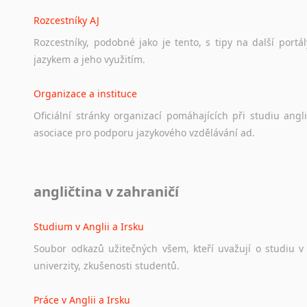
Rozcestníky AJ
Rozcestníky,
podobné
jako
je
tento,
s
tipy
na
další
portál
jazykem
a
jeho
využitím.
Organizace a instituce
Oficiální
stránky
organizací
pomáhajících
při
studiu
angli
asociace
pro
podporu
jazykového
vzdělávání
ad.
Diskusní fórum
angličtina v zahraničí
Ať
už
se
jedná
o
česká
diskusní
fóra
o
anglickém
jazyce
n
angličtině
na
různá
témata,
vše
naleznete
v
této
rubrice.
Studium v Anglii a Irsku
Soubor
odkazů
užitečných
všem,
kteří
uvažují
o
studiu
v
univerzity,
zkušenosti
studentů.
Práce v Anglii a Irsku