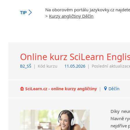
Na oborovém portálu Jazykovky.cz najdet
TIP
>
Kurzy angličtiny Děčín
Online kurz SciLearn Engli
B2_SŠ
|
Kód kurzu
11.05.2026
|
Poslední aktualizac
SciLearn.cz - online kurzy angličtiny
|
Děčín
Díky neu
hlavně ry