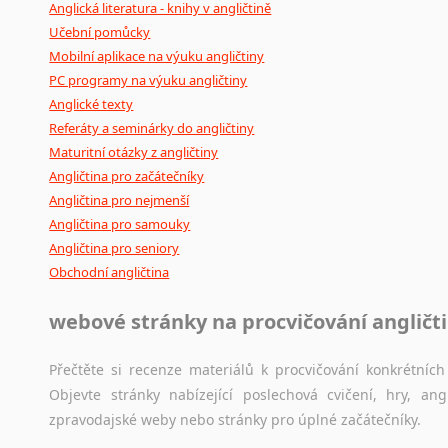
Anglická literatura - knihy v angličtině
Učební pomůcky
Mobilní aplikace na výuku angličtiny
PC programy na výuku angličtiny
Anglické texty
Referáty a seminárky do angličtiny
Maturitní otázky z angličtiny
Angličtina pro začátečníky
Angličtina pro nejmenší
Angličtina pro samouky
Angličtina pro seniory
Obchodní angličtina
webové stránky na procvičování angličt
Přečtěte si recenze materiálů k procvičování konkrétních 
Objevte stránky nabízející poslechová cvičení, hry, a
zpravodajské weby nebo stránky pro úplné začátečníky.