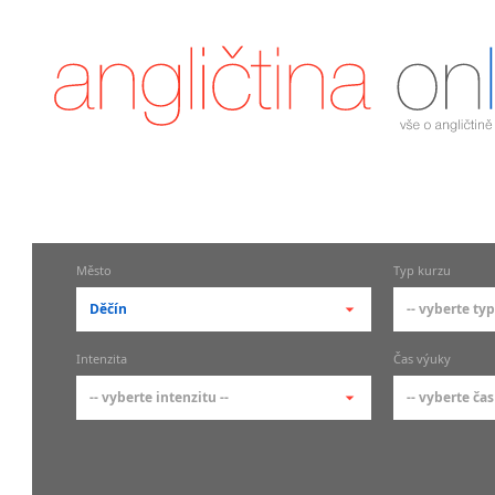
Město
Typ kurzu
Děčín
-- vyberte typ
-- vyberte město --
-- vyberte 
Intenzita
Čas výuky
pražské městské části
základní 
-- vyberte intenzitu --
-- vyberte čas
Praha
Kurzy a
skupin
Praha 1
-- vyberte intenzitu --
-- vyberte
Individ
Praha 2
1-2 hodiny týdně
Ranní (zač
Firemní