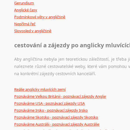
Gerundium
Anglické časy
Podmínkové věty v angličtině
Nepřímá řeč
Slovosled v angličtině
cestování a zájezdy po anglicky mluvící
Aby angličtina nebyla jen teoretickou záležitostí, je třeba j
naleznete různé cestovatelské weby, které vám pomohou vy
na konkrétní zájezdy cestovních kanceláří.
Reálie anglicky mluvících zemí
Poznáváme Velkou Británii - poznávací zájezdy Anglie
Poznáváme USA - poznávací zájezdy USA
Poznáváme Irsko - poznávací zájezdy Irsko
Poznáváme Skotsko - poznávací zájezdy Skotsko
Poznáváme Austrálii - poznávací zájezdy Austrálie