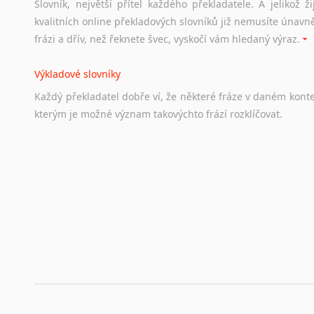
Slovník, největší přítel každého překladatele. A jelikož
Odkazy
poskytující
cenné
informace
nekomerčního
charak
kvalitních online překladových slovníků již nemusíte únavn
hledat
práci
na
internetu
případně
osobní
zkušenosti
ostat
frázi a dřív, než řeknete švec, vyskočí vám hledaný výraz.
Životopis v angličtině
Výkladové slovníky
Hledáte-li
si
práci
v
zahraničí,
bez
životopisu
v
angličtině
s
Každý
překladatel
dobře
ví,
že
některé
fráze
v
daném
kont
stejná
obecná
pravidla,
jako
pro
český
životopis.
Tak
dost
ot
kterým
je
možné
význam
takovýchto
frází
rozklíčovat.
Srovnávací slovníky
Úkolem
srovnávacích
slovníků
je
vyhledat
vhodná
synony
vždy
po
ruce.
Korektory pravopisu pro překladatele
Každý dělá chyby a překlepy a kdo tvrdí, že ne, neříká p
využití moderního softwaru, jenž pravopisné, gramatické n
automaticky opravit.