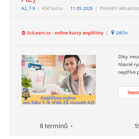
A2_7-9
|
Kód kurzu
11.05.2026
|
Poslední aktualiza
SciLearn.cz - online kurzy angličtiny
|
Děčín
Díky neu
hlavně ry
Zepta
8 termínů
5