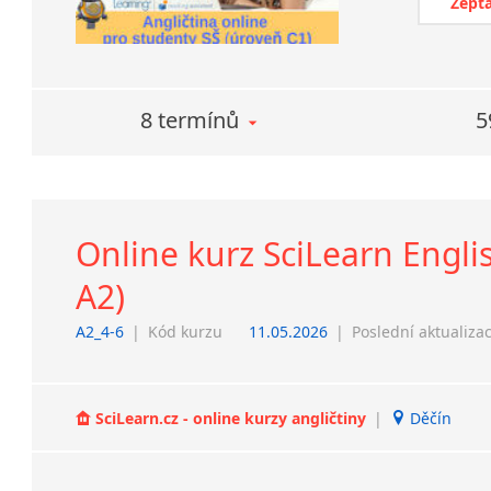
Zepta
8 termínů
5
Online kurz SciLearn Englis
A2)
A2_4-6
|
Kód kurzu
11.05.2026
|
Poslední aktualiza
SciLearn.cz - online kurzy angličtiny
|
Děčín