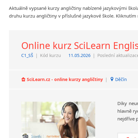
Chrudim
Aktuálně vypsané kurzy angličtiny nabízené jazykovými ško
Děčín
druhu kurzu angličtiny v příslušné jazykové škole. Kliknutím
Hodonín
Klatovy
Kolín
Online kurz SciLearn Engli
Most
Prostějov
C1_SŠ
|
Kód kurzu
11.05.2026
|
Poslední aktualizac
Sedlčany
Tišnov
Vysoká nad Labem
SciLearn.cz - online kurzy angličtiny
|
Děčín
Díky neu
hlavně ry