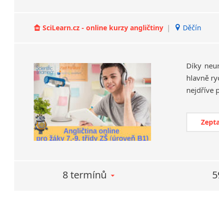
SciLearn.cz - online kurzy angličtiny
|
Děčín
Díky neu
hlavně ry
Zepta
8 termínů
5