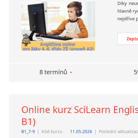
Díky neu
hlavně ry
Zepta
8 termínů
5
Online kurz SciLearn Englis
B1)
B1_7-9
|
Kód kurzu
11.05.2026
|
Poslední aktualiza