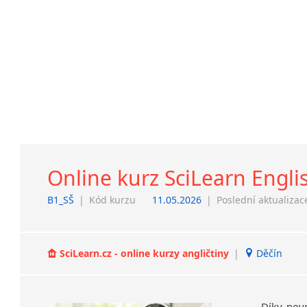
Online kurz SciLearn Engli
B1_SŠ
|
Kód kurzu
11.05.2026
|
Poslední aktualizac
SciLearn.cz - online kurzy angličtiny
|
Děčín
Díky neu