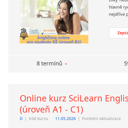
hlavně ry
Zepta
8 termínů
5
Online kurz SciLearn Engli
(úroveň A1 - C1)
D
|
Kód kurzu
11.05.2026
|
Poslední aktualizace