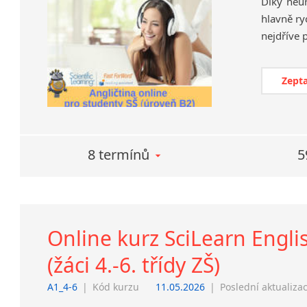
Díky neu
hlavně ry
Zepta
8 termínů
5
Online kurz SciLearn Engli
(žáci 4.-6. třídy ZŠ)
A1_4-6
|
Kód kurzu
11.05.2026
|
Poslední aktualiza