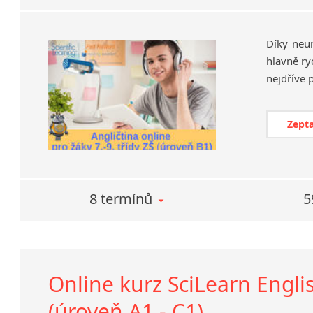
Díky neu
hlavně ry
Zepta
8 termínů
5
Online kurz SciLearn Engli
(úroveň A1 - C1)