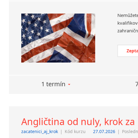
Nemůžet
kvalifiko
Zepta
1 termín
Angličtina od nuly, krok z
zacatenici_aj_krok
|
Kód kurzu
27.07.2026
|
Posledn