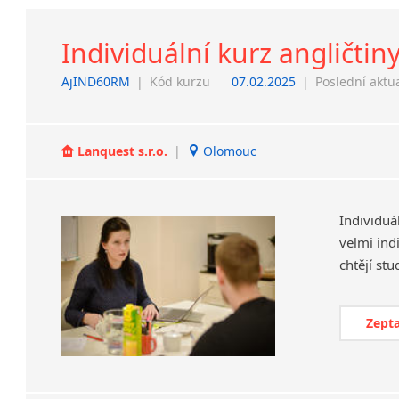
Individuální kurz angličtin
AjIND60RM
|
Kód kurzu
07.02.2025
|
Poslední aktu
Lanquest s.r.o.
|
Olomouc
Individuá
velmi ind
Zepta