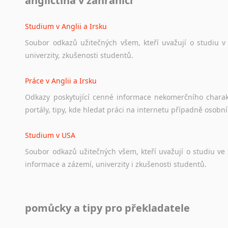
angličtina v zahraničí
Ať
už
se
jedná
o
česká
diskusní
fóra
o
anglickém
jazyce
n
angličtině
na
různá
témata,
vše
naleznete
v
této
rubrice.
Studium v Anglii a Irsku
Soubor
odkazů
užitečných
všem,
kteří
uvažují
o
studiu
v
univerzity,
zkušenosti
studentů.
Práce v Anglii a Irsku
Odkazy
poskytující
cenné
informace
nekomerčního
chara
portály,
tipy,
kde
hledat
práci
na
internetu
případně
osobní
Studium v USA
Soubor
odkazů
užitečných
všem,
kteří
uvažují
o
studiu
ve
informace
a
zázemí,
univerzity
i
zkušenosti
studentů.
Práce v USA
pomůcky a tipy pro překladatele
Odkazy
poskytující
cenné
informace
nekomerčního
charak
hledat
práci
na
internetu
případně
osobní
zkušenosti
ostat