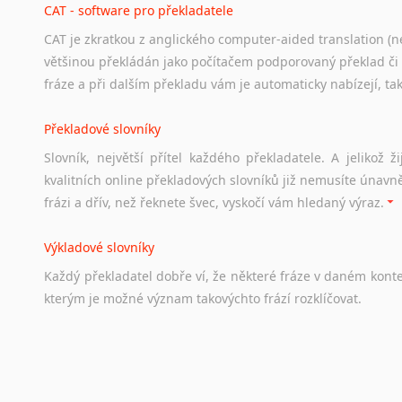
CAT - software pro překladatele
CAT je zkratkou z anglického computer-aided translation (ne
Studium v Austrálii
většinou překládán jako počítačem podporovaný překlad či
Soubor
odkazů
užitečných
všem,
kteří
uvažují
o
studiu
v
Aus
fráze a při dalším překladu vám je automaticky nabízejí, ta
a
zázemí,
australské
univerzity
a
samozřejmě
i
osobní
zkuš
Překladové slovníky
Práce v Austrálii
Slovník, největší přítel každého překladatele. A jelikož
Odkazy
poskytující
cenné
informace
nekomerčního
charak
kvalitních online překladových slovníků již nemusíte únavn
hledat
práci
na
internetu
případně
osobní
zkušenosti
ostat
frázi a dřív, než řeknete švec, vyskočí vám hledaný výraz.
Životopis v angličtině
Výkladové slovníky
Hledáte-li
si
práci
v
zahraničí,
bez
životopisu
v
angličtině
s
Každý
překladatel
dobře
ví,
že
některé
fráze
v
daném
kont
stejná
obecná
pravidla,
jako
pro
český
životopis.
Tak
dost
ot
kterým
je
možné
význam
takovýchto
frází
rozklíčovat.
Srovnávací slovníky
Úkolem
srovnávacích
slovníků
je
vyhledat
vhodná
synony