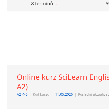
8 termínů
5
Online kurz SciLearn Englis
A2)
A2_4-6
|
Kód kurzu
11.05.2026
|
Poslední aktualiza