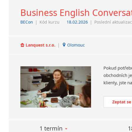
Business English Conversa
BECon
|
Kód kurzu
18.02.2026
|
Poslední aktualiza
Lanquest s.r.o.
|
Olomouc
Pokud potřebuj
obchodních je
klienty, jste 
Zeptat se
1 termín
1