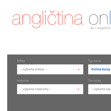
Město
Typ kurzu
-- vyberte město --
Online kurzy
-- vyberte město --
-- vyberte 
Intenzita
Čas výuky
pražské městské části
základní 
-- vyberte intenzitu --
-- vyberte čas
Praha
Kurzy a
skupin
Praha 1
-- vyberte intenzitu --
-- vyberte
Individ
Praha 2
1-2 hodiny týdně
Ranní (zač
Firemní