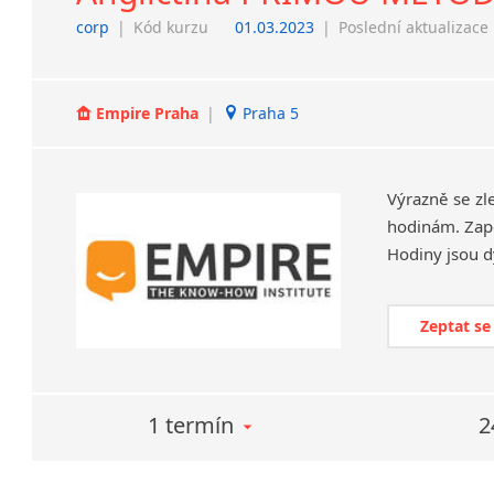
corp
|
Kód kurzu
01.03.2023
|
Poslední aktualizace
Empire Praha
|
Praha 5
Výrazně se zl
hodinám. Zapo
Zeptat se
1 termín
2