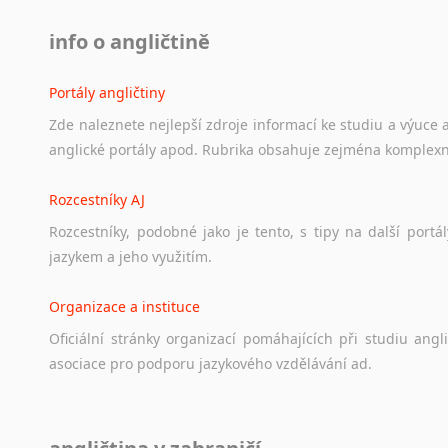
info o angličtině
Portály angličtiny
Zde
naleznete
nejlepší
zdroje
informací
ke
studiu
a
výuce
anglické
portály
apod.
Rubrika
obsahuje
zejména
komplexn
Rozcestníky AJ
Rozcestníky,
podobné
jako
je
tento,
s
tipy
na
další
portál
jazykem
a
jeho
využitím.
Organizace a instituce
Oficiální
stránky
organizací
pomáhajících
při
studiu
angli
asociace
pro
podporu
jazykového
vzdělávání
ad.
Diskusní fórum