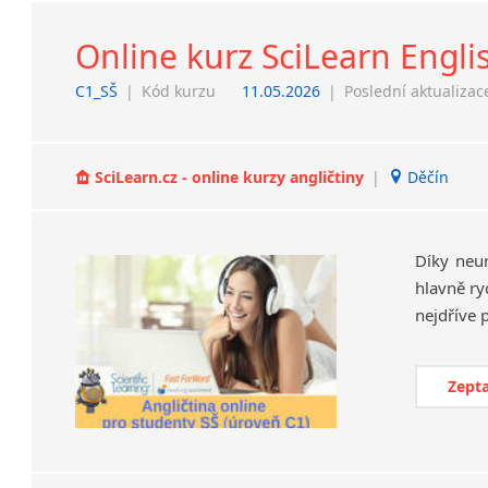
Online kurz SciLearn Engli
C1_SŠ
|
Kód kurzu
11.05.2026
|
Poslední aktualizac
SciLearn.cz - online kurzy angličtiny
|
Děčín
Díky neu
hlavně ry
Zepta