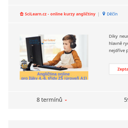
SciLearn.cz - online kurzy angličtiny
|
Děčín
Díky neu
hlavně ry
Zepta
8 termínů
5