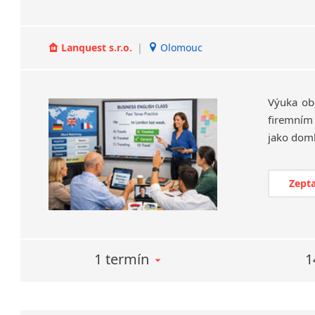
Lanquest s.r.o.
|
Olomouc
Výuka ob
firemním
Zepta
1 termín
1