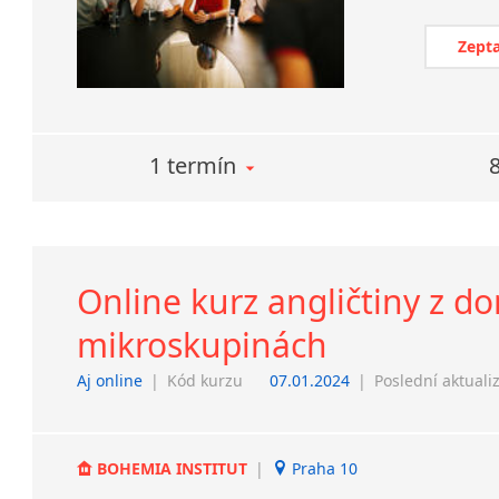
Zepta
1 termín
Online kurz angličtiny z do
mikroskupinách
Aj online
|
Kód kurzu
07.01.2024
|
Poslední aktuali
BOHEMIA INSTITUT
|
Praha 10