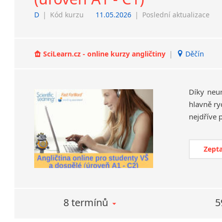
D
|
Kód kurzu
11.05.2026
|
Poslední aktualizace
SciLearn.cz - online kurzy angličtiny
|
Děčín
Díky neu
hlavně ry
Zepta
8 termínů
5