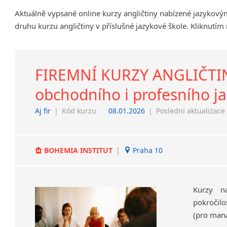
Chrudim
Aktuálně vypsané online kurzy angličtiny nabízené jazykov
Děčín
druhu kurzu angličtiny v příslušné jazykové škole. Kliknutím
Hodonín
Klatovy
Kolín
FIREMNÍ KURZY ANGLIČTINY
Most
obchodního i profesního j
Prostějov
Sedlčany
Aj fir
|
Kód kurzu
08.01.2026
|
Poslední aktualizace
Tišnov
Vysoká nad Labem
BOHEMIA INSTITUT
|
Praha 10
Kurzy na
pokročilo