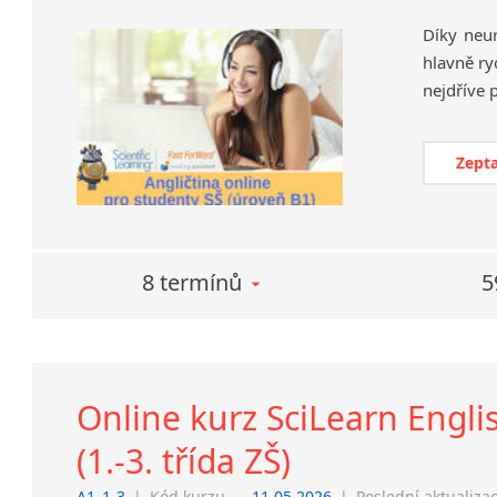
Díky neu
hlavně ry
Zepta
8 termínů
5
Online kurz SciLearn Engli
(1.-3. třída ZŠ)
A1_1-3
|
Kód kurzu
11.05.2026
|
Poslední aktualiza