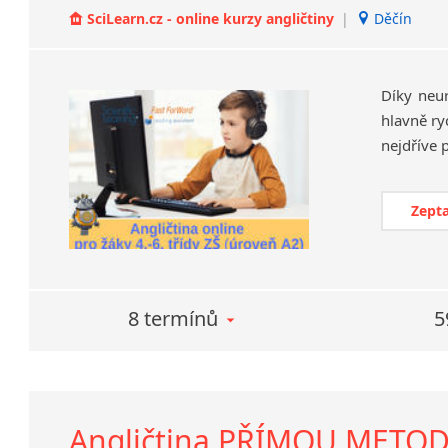
SciLearn.cz - online kurzy angličtiny
|
Děčín
Díky neu
hlavně ry
Zepta
8 termínů
5
Angličtina PŘÍMOU METOD