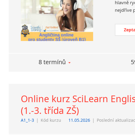
hlavně ry
Zepta
8 termínů
5
Online kurz SciLearn Engli
(1.-3. třída ZŠ)
A1_1-3
|
Kód kurzu
11.05.2026
|
Poslední aktualiza