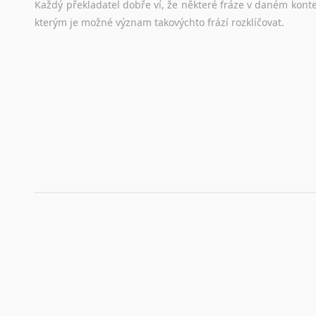
Každý
překladatel
dobře
ví,
že
některé
fráze
v
daném
kont
stejná
obecná
pravidla,
jako
pro
český
životopis.
Tak
dost
ot
kterým
je
možné
význam
takovýchto
frází
rozklíčovat.
Srovnávací slovníky
Úkolem
srovnávacích
slovníků
je
vyhledat
vhodná
synony
vždy
po
ruce.
Korektory pravopisu pro překladatele
Každý dělá chyby a překlepy a kdo tvrdí, že ne, neříká p
využití moderního softwaru, jenž pravopisné, gramatické n
automaticky opravit.
Rady a návody pro překladatele
Toužíte započít překladatelskou dráhu, ale nevíte, jak na 
raději kvůli osobnímu perfekcionismu, vlastnosti každému p
raději zkontrolovat? V takovém případě jste na správném mí