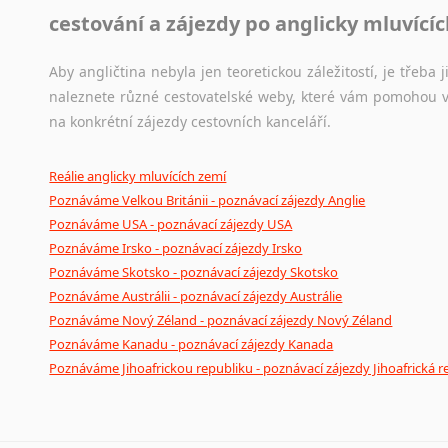
cestování a zájezdy po anglicky mluvící
Aby angličtina nebyla jen teoretickou záležitostí, je třeba j
naleznete různé cestovatelské weby, které vám pomohou vy
na konkrétní zájezdy cestovních kanceláří.
Reálie anglicky mluvících zemí
Poznáváme Velkou Británii - poznávací zájezdy Anglie
Poznáváme USA - poznávací zájezdy USA
Poznáváme Irsko - poznávací zájezdy Irsko
Poznáváme Skotsko - poznávací zájezdy Skotsko
Poznáváme Austrálii - poznávací zájezdy Austrálie
Poznáváme Nový Zéland - poznávací zájezdy Nový Zéland
Poznáváme Kanadu - poznávací zájezdy Kanada
Poznáváme Jihoafrickou republiku - poznávací zájezdy Jihoafrická r