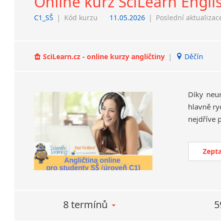
Online kurz SciLearn Engli
C1_SŠ
|
Kód kurzu
11.05.2026
|
Poslední aktualizac
SciLearn.cz - online kurzy angličtiny
|
Děčín
Díky neu
hlavně ry
Zepta
8 termínů
5