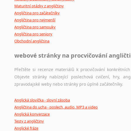
Maturitní otázky z angličtiny
Angličtina pro začátečníky
Angličtina pro nejmenší
Angličtina pro samouky
Angličtina pro seniory
Obchodní angličtina
webové stránky na procvičování angličt
Přečtěte si recenze materiálů k procvičování konkrétních 
Objevte stránky nabízející poslechová cvičení, hry, a
zpravodajské weby nebo stránky pro úplné začátečníky.
Anglická slovíčka - slovní zásoba
Angličtina do ucha - poslech, audio, MP3 a video
Anglická konverzace
Testy z angličtiny
Anglické fráze