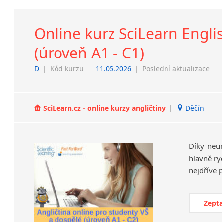
Online kurz SciLearn Engli
(úroveň A1 - C1)
D
|
Kód kurzu
11.05.2026
|
Poslední aktualizace
SciLearn.cz - online kurzy angličtiny
|
Děčín
Díky neu
hlavně ry
Zepta