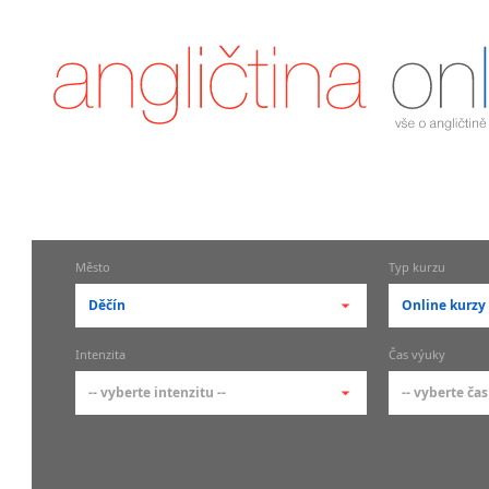
Město
Typ kurzu
Děčín
Online kurzy
-- vyberte město --
-- vyberte 
Intenzita
Čas výuky
pražské městské části
základní 
-- vyberte intenzitu --
-- vyberte čas
Praha
Kurzy a
skupin
Praha 1
-- vyberte intenzitu --
-- vyberte
Individ
Praha 2
1-2 hodiny týdně
Ranní (zač
Firemní