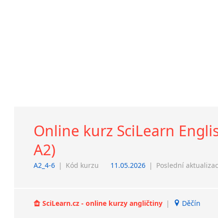
Online kurz SciLearn Englis
A2)
A2_4-6
|
Kód kurzu
11.05.2026
|
Poslední aktualiza
SciLearn.cz - online kurzy angličtiny
|
Děčín