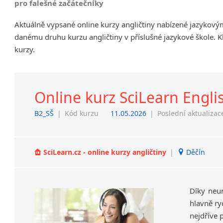
pro falešné začátečníky
Chrudim
Aktuálně vypsané online kurzy angličtiny nabízené jazykový
Děčín
danému druhu kurzu angličtiny v příslušné jazykové škole. K
Hodonín
kurzy.
Klatovy
Kolín
Most
Prostějov
Online kurz SciLearn Engli
Sedlčany
B2_SŠ
|
Kód kurzu
11.05.2026
|
Poslední aktualizac
Tišnov
Vysoká nad Labem
SciLearn.cz - online kurzy angličtiny
|
Děčín
Díky neu
hlavně ry