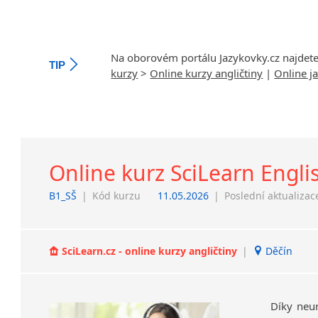
Na oborovém portálu Jazykovky.cz najdet
TIP
kurzy
>
Online kurzy angličtiny
|
Online j
Online kurz SciLearn Engli
B1_SŠ
|
Kód kurzu
11.05.2026
|
Poslední aktualizac
SciLearn.cz - online kurzy angličtiny
|
Děčín
Díky neu