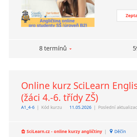
Zepta
8 termínů
5
Online kurz SciLearn Engli
(žáci 4.-6. třídy ZŠ)
A1_4-6
|
Kód kurzu
11.05.2026
|
Poslední aktualiza
SciLearn.cz - online kurzy angličtiny
|
Děčín