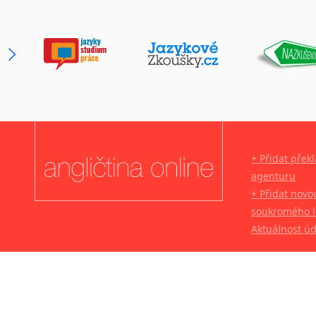
+ Přidat přek
agenturu
+ Přidat novo
soukromého l
Aktuálnost ú