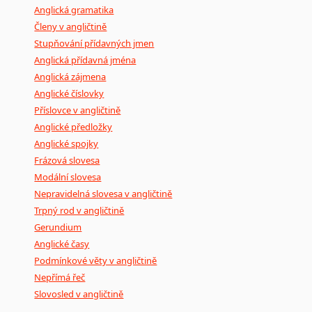
Anglická gramatika
Členy v angličtině
Stupňování přídavných jmen
Anglická přídavná jména
Anglická zájmena
Anglické číslovky
Příslovce v angličtině
Anglické předložky
Anglické spojky
Frázová slovesa
Modální slovesa
Nepravidelná slovesa v angličtině
Trpný rod v angličtině
Gerundium
Anglické časy
Podmínkové věty v angličtině
Nepřímá řeč
Slovosled v angličtině