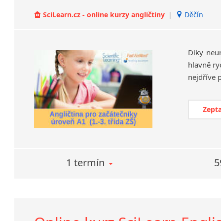
SciLearn.cz - online kurzy angličtiny
|
Děčín
Díky neu
hlavně ry
Zepta
1 termín
5