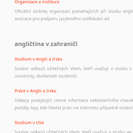
Organizace a instituce
Oficiální
stránky
organizací
pomáhajících
při
studiu
angli
asociace
pro
podporu
jazykového
vzdělávání
ad.
Diskusní fórum
angličtina v zahraničí
Ať
už
se
jedná
o
česká
diskusní
fóra
o
anglickém
jazyce
n
angličtině
na
různá
témata,
vše
naleznete
v
této
rubrice.
Studium v Anglii a Irsku
Soubor
odkazů
užitečných
všem,
kteří
uvažují
o
studiu
v
univerzity,
zkušenosti
studentů.
Práce v Anglii a Irsku
Odkazy
poskytující
cenné
informace
nekomerčního
chara
portály,
tipy,
kde
hledat
práci
na
internetu
případně
osobní
Studium v USA
Soubor
odkazů
užitečných
všem,
kteří
uvažují
o
studiu
ve