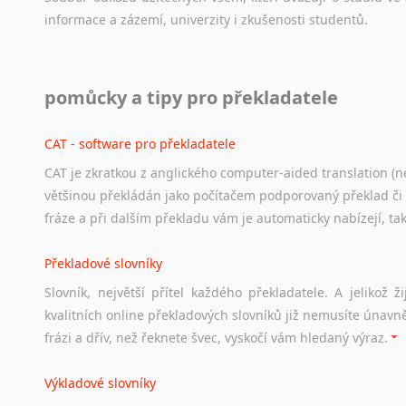
informace
a
zázemí,
univerzity
i
zkušenosti
studentů.
Práce v USA
pomůcky a tipy pro překladatele
Odkazy
poskytující
cenné
informace
nekomerčního
charak
hledat
práci
na
internetu
případně
osobní
zkušenosti
ostat
CAT - software pro překladatele
CAT je zkratkou z anglického computer-aided translation (ne
Studium v Austrálii
většinou překládán jako počítačem podporovaný překlad či
Soubor
odkazů
užitečných
všem,
kteří
uvažují
o
studiu
v
Aus
fráze a při dalším překladu vám je automaticky nabízejí, ta
a
zázemí,
australské
univerzity
a
samozřejmě
i
osobní
zkuš
Překladové slovníky
Práce v Austrálii
Slovník, největší přítel každého překladatele. A jelikož
Odkazy
poskytující
cenné
informace
nekomerčního
charak
kvalitních online překladových slovníků již nemusíte únavn
hledat
práci
na
internetu
případně
osobní
zkušenosti
ostat
frázi a dřív, než řeknete švec, vyskočí vám hledaný výraz.
Životopis v angličtině
Výkladové slovníky
Hledáte-li
si
práci
v
zahraničí,
bez
životopisu
v
angličtině
s