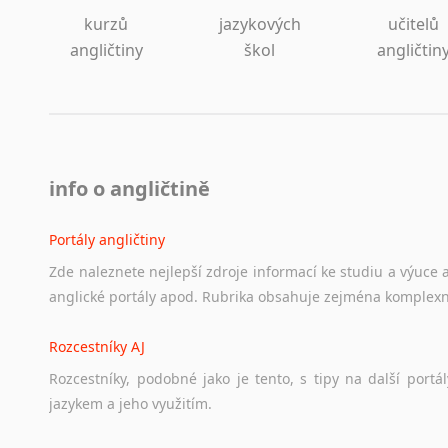
kurzů
jazykových
učitelů
angličtiny
škol
angličtin
info o angličtině
Portály angličtiny
Zde
naleznete
nejlepší
zdroje
informací
ke
studiu
a
výuce
anglické
portály
apod.
Rubrika
obsahuje
zejména
komplexn
Rozcestníky AJ
Rozcestníky,
podobné
jako
je
tento,
s
tipy
na
další
portál
jazykem
a
jeho
využitím.