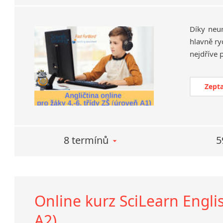
Díky neu
hlavně ry
Zepta
8 termínů
5
Online kurz SciLearn Englis
A2)