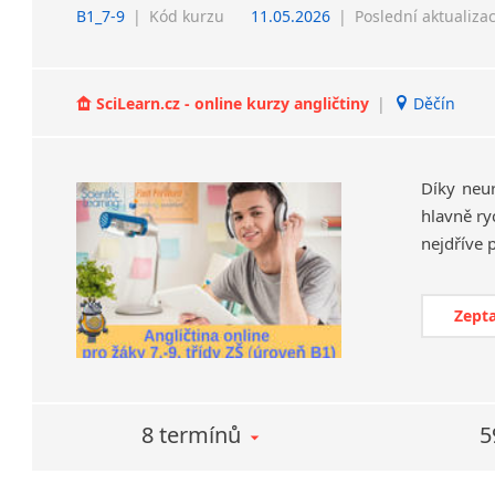
B1_7-9
|
Kód kurzu
11.05.2026
|
Poslední aktualiza
SciLearn.cz - online kurzy angličtiny
|
Děčín
Díky neu
hlavně ry
Zepta
8 termínů
5