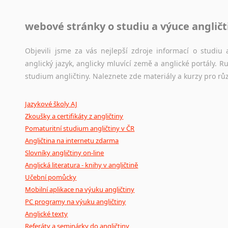
Jazykové korpusy
webové stránky o studiu a výuce angličt
Jazykový korpus je elektronický soubor autentických tex
korpusů, jež umožňují třeba vyhledávání slov a slovních spo
původního zdroje textu.
Objevili jsme za vás nejlepší zdroje informací o studi
anglický jazyk, anglicky mluvící země a anglické portály.
Ostatní pomůcky pro překladatele
studium angličtiny. Naleznete zde materiály a kurzy pro rů
Mix
pomůcek,
jež
mají
potenciál
pomoci
překladateli
v
je
Jazykové školy AJ
poradny
a
pravidla
pravopisu
nebo
stylistické
příručky.
Zkoušky a certifikáty z angličtiny
Pomaturitní studium angličtiny v ČR
Angličtina na internetu zdarma
Slovníky angličtiny on-line
Anglická literatura - knihy v angličtině
Učební pomůcky
Mobilní aplikace na výuku angličtiny
PC programy na výuku angličtiny
Anglické texty
Referáty a seminárky do angličtiny