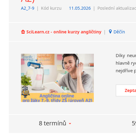
A2_7-9
|
Kód kurzu
11.05.2026
|
Poslední aktualiza
SciLearn.cz - online kurzy angličtiny
|
Děčín
Díky neu
hlavně ry
Zepta
8 termínů
5