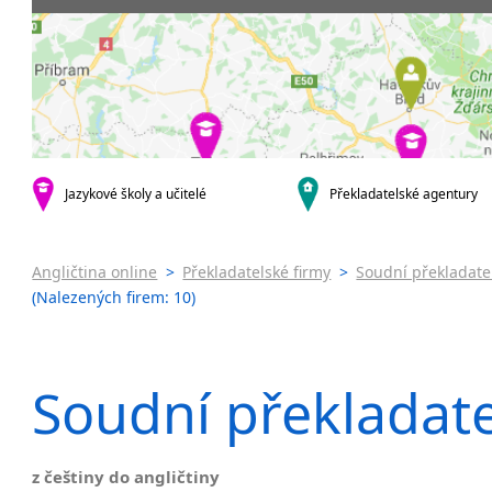
Praha 5
Soudní tlu
Praha 6
Praha 7
Praha 8
Praha 10
krajská města
Brno
Jazykové školy a učitelé
Překladatelské agentury
Ostrava
Plzeň
Olomouc
Angličtina online
>
Překladatelské firmy
>
Soudní překladatel
Hradec Králové
(Nalezených firem: 10)
České Budějovice
Zlín
Jihlava
Soudní překladate
malá města podle abecedy
Benátky nad Jizerou
Blatnice
z češtiny do angličtiny
Blatnička