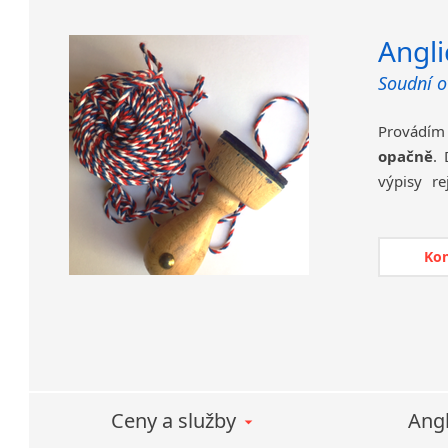
Angli
Soudní o
Provádím
opačně
. 
výpisy re
diplomy a 
Jde někdy
Ko
přiznání 
nakládání
V případ
francouzš
běžnou si
peněz a st
Ceny a služby
Angl
ho dvakr