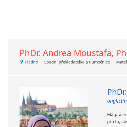
V součas
lhůty dle
PhDr. Andrea Moustafa, Ph
Kladno
|
Soudní překladatelka a tlumočnice
|
Mateř
PhDr.
angličti
Má práce 
pro to, ab