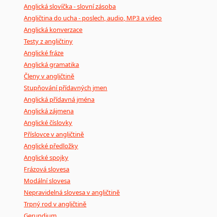
Anglická slovíčka - slovní zásoba
Angličtina do ucha - poslech, audio, MP3 a video
Anglická konverzace
Testy z angličtiny
Anglické fráze
Anglická gramatika
Členy v angličtině
Stupňování přídavných jmen
Anglická přídavná jména
Anglická zájmena
Anglické číslovky
Příslovce v angličtině
Anglické předložky
Anglické spojky
Frázová slovesa
Modální slovesa
Nepravidelná slovesa v angličtině
Trpný rod v angličtině
Gerundium