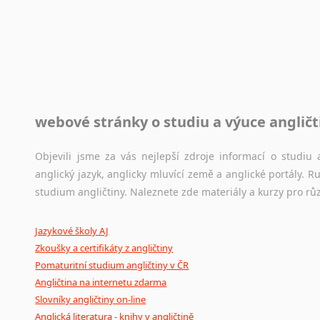
Rady a návody pro překladatele
Toužíte započít překladatelskou dráhu, ale nevíte, jak na 
raději kvůli osobnímu perfekcionismu, vlastnosti každému p
raději zkontrolovat? V takovém případě jste na správném mí
Jazykové korpusy
webové stránky o studiu a výuce angličt
Jazykový korpus je elektronický soubor autentických tex
korpusů, jež umožňují třeba vyhledávání slov a slovních spo
původního zdroje textu.
Objevili jsme za vás nejlepší zdroje informací o studi
anglický jazyk, anglicky mluvící země a anglické portály.
Ostatní pomůcky pro překladatele
studium angličtiny. Naleznete zde materiály a kurzy pro rů
Mix
pomůcek,
jež
mají
potenciál
pomoci
překladateli
v
je
Jazykové školy AJ
poradny
a
pravidla
pravopisu
nebo
stylistické
příručky.
Zkoušky a certifikáty z angličtiny
Pomaturitní studium angličtiny v ČR
Angličtina na internetu zdarma
Slovníky angličtiny on-line
Anglická literatura - knihy v angličtině