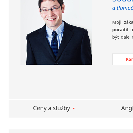
překladate
a tlumoč
Pravideln
Moji záka
letos jse
poradil
na
intenzivn
být dále 
tlumočník
klientovi 
Ko
Ceny a služby
Angl