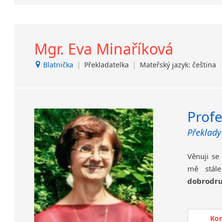
koordinac
Mgr. Eva Minaříková
Blatnička
|
Překladatelka
|
Mateřský jazyk: čeština
Profe
Překlady
Věnuji se
mě stál
dobrodru
Mojí
zaká
Ko