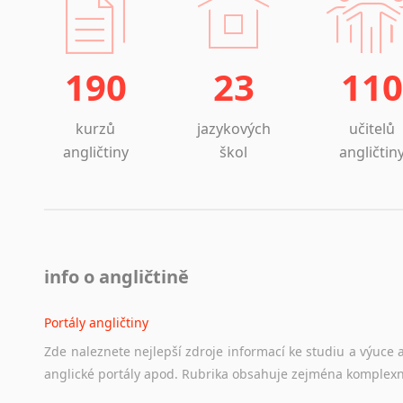
190
23
110
kurzů
jazykových
učitelů
angličtiny
škol
angličtin
info o angličtině
Portály angličtiny
Zde
naleznete
nejlepší
zdroje
informací
ke
studiu
a
výuce
anglické
portály
apod.
Rubrika
obsahuje
zejména
komplexn