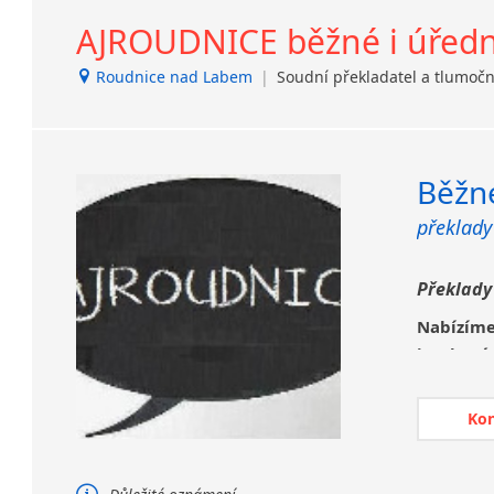
AJROUDNICE běžné i úřední
Roudnice nad Labem
|
Soudní překladatel a tlumoč
Běžné
překlady
Překlady
Nabízím
jazykov
ověření.
Překlady 
Ko
samozřejm
Zajišťuje
jazyk.