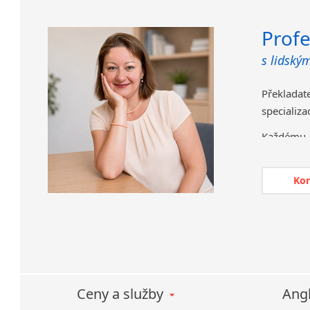
Profe
s lidský
Překlada
specializa
Každému 
srozumit
Klienti o
Ko
komunik
Průběžně 
nástrojů,
V posledn
vzdělávac
Ceny a služby
Angl
jazykový