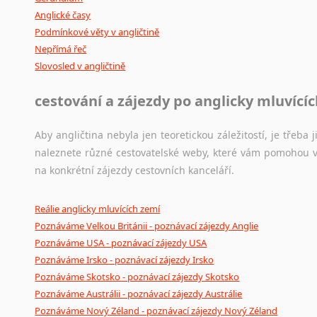
Anglické časy
Podmínkové věty v angličtině
Nepřímá řeč
Slovosled v angličtině
cestování a zájezdy po anglicky mluvící
Aby angličtina nebyla jen teoretickou záležitostí, je třeba j
naleznete různé cestovatelské weby, které vám pomohou vy
na konkrétní zájezdy cestovních kanceláří.
Reálie anglicky mluvících zemí
Poznáváme Velkou Británii - poznávací zájezdy Anglie
Poznáváme USA - poznávací zájezdy USA
Poznáváme Irsko - poznávací zájezdy Irsko
Poznáváme Skotsko - poznávací zájezdy Skotsko
Poznáváme Austrálii - poznávací zájezdy Austrálie
Poznáváme Nový Zéland - poznávací zájezdy Nový Zéland