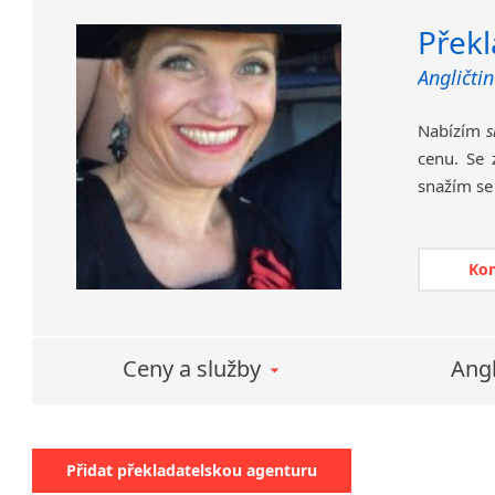
Překl
Angličti
Nabízím
s
cenu. Se
snažím se
rodilým 
stoprocent
Ko
Ceny a služby
Angl
Přidat překladatelskou agenturu