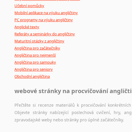
Učební pomůcky
Mobilní aplikace na výuku angličtiny
PC programy na výuku angličtiny
Anglické texty
Referáty a seminárky do angličtiny
Maturitní otázky z angličtiny
Angličtina pro začátečníky
Angličtina pro nejmenší
Angličtina pro samouky
Angličtina pro seniory
Obchodní angličtina
webové stránky na procvičování angličt
Přečtěte si recenze materiálů k procvičování konkrétních 
Objevte stránky nabízející poslechová cvičení, hry, a
zpravodajské weby nebo stránky pro úplné začátečníky.