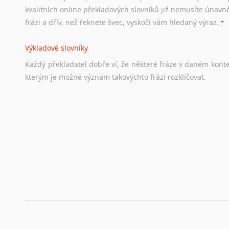
Odkazy
poskytující
cenné
informace
nekomerčního
charak
kvalitních online překladových slovníků již nemusíte únavn
hledat
práci
na
internetu
případně
osobní
zkušenosti
ostat
frázi a dřív, než řeknete švec, vyskočí vám hledaný výraz.
Životopis v angličtině
Výkladové slovníky
Hledáte-li
si
práci
v
zahraničí,
bez
životopisu
v
angličtině
s
Každý
překladatel
dobře
ví,
že
některé
fráze
v
daném
kont
stejná
obecná
pravidla,
jako
pro
český
životopis.
Tak
dost
ot
kterým
je
možné
význam
takovýchto
frází
rozklíčovat.
Srovnávací slovníky
Úkolem
srovnávacích
slovníků
je
vyhledat
vhodná
synony
vždy
po
ruce.
Korektory pravopisu pro překladatele
Každý dělá chyby a překlepy a kdo tvrdí, že ne, neříká p
využití moderního softwaru, jenž pravopisné, gramatické n
automaticky opravit.