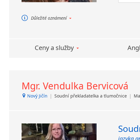
překládá 
mluvčíh
Důležité oznámení
Prohlédněte si naši novou
webovou prezentaci:
www.li-translations.com
Ceny a služby
Angl
Mgr. Vendulka Bervicová
Nový Jičín
|
Soudní překladatelka a tlumočnice
|
Ma
Soudn
jazyka a