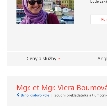
bude zaká
s řadou s
odměnou js
Ko
Ceny a služby
Angl
Mgr. et Mgr. Viera Boumov
Brno-Královo Pole
|
Soudní překladatelka a tlumočn