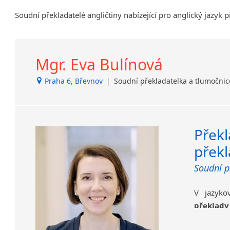
Brandýs nad Labem-Stará
Soudní překladatelé angličtiny nabízející pro anglický jazyk 
Boleslav
Břeclav
Dačice
Mgr. Eva Bulínová
Děčín
Dvůr Králové nad Labem
Praha 6, Břevnov
|
Soudní překladatelka a tlumočni
Havlíčkův Brod
Jílové u Prahy
Kladno
Krucemburk
Přek
Lanžhot
přek
Nový Bor
Soudní p
Nový Jičín
Opava
V jazyk
Protivanov
překlad
Roudnice nad Labem
riskovat
Slavonice