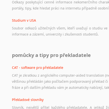
Odkazy
poskytující
cenné
informace
nekomerčního
chara
portály,
tipy,
kde
hledat
práci
na
internetu
případně
osobní
Studium v USA
Soubor
odkazů
užitečných
všem,
kteří
uvažují
o
studiu
ve
informace
a
zázemí,
univerzity
i
zkušenosti
studentů.
Práce v USA
pomůcky a tipy pro překladatele
Odkazy
poskytující
cenné
informace
nekomerčního
charak
hledat
práci
na
internetu
případně
osobní
zkušenosti
ostat
CAT - software pro překladatele
CAT je zkratkou z anglického computer-aided translation (ne
Studium v Austrálii
většinou překládán jako počítačem podporovaný překlad či
Soubor
odkazů
užitečných
všem,
kteří
uvažují
o
studiu
v
Aus
fráze a při dalším překladu vám je automaticky nabízejí, ta
a
zázemí,
australské
univerzity
a
samozřejmě
i
osobní
zkuš
Překladové slovníky
Práce v Austrálii
Slovník, největší přítel každého překladatele. A jelikož