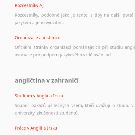
Rozcestníky AJ
Rozcestníky,
podobné
jako
je
tento,
s
tipy
na
další
portál
jazykem
a
jeho
využitím.
Organizace a instituce
Oficiální
stránky
organizací
pomáhajících
při
studiu
angli
asociace
pro
podporu
jazykového
vzdělávání
ad.
Diskusní fórum
angličtina v zahraničí
Ať
už
se
jedná
o
česká
diskusní
fóra
o
anglickém
jazyce
n
angličtině
na
různá
témata,
vše
naleznete
v
této
rubrice.
Studium v Anglii a Irsku
Soubor
odkazů
užitečných
všem,
kteří
uvažují
o
studiu
v
univerzity,
zkušenosti
studentů.
Práce v Anglii a Irsku