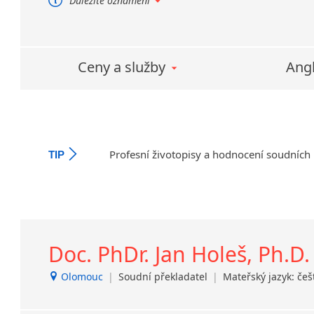
Důležité oznámení
Zajišťu
Přeložíme Vám běžné texty i úřední
dokumenty.
francouz
Poskytujeme běžné u soudní
Tlumoče
tlumočení.
Ceny a služby
Angl
Přeložte Vaše starosti s překlady
Poskytuj
na nás.
konsekut
jednáníc
i telefon
V rámci t
Profesní životopisy a hodnocení soudních
TIP
odborného
Zajišťujem
Zajišťuj
německý 
Doc. PhDr. Jan Holeš, Ph.D.
Olomouc
|
Soudní překladatel
|
Mateřský jazyk: češ