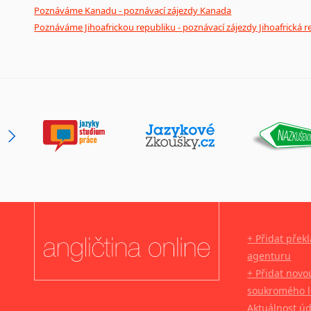
Poznáváme Kanadu - poznávací zájezdy Kanada
Poznáváme Jihoafrickou republiku - poznávací zájezdy Jihoafrická r
+ Přidat přek
agenturu
+ Přidat novo
soukromého l
Aktuálnost ú