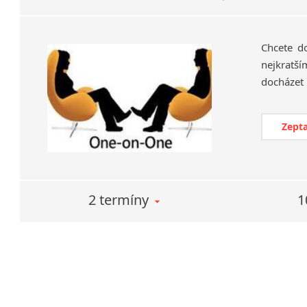
Chcete d
nejkratší
Zepta
2 termíny
1