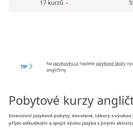
17 kurzů
5
DALŠÍ VZ
Na oblibě
workshop
Asistent
jsou dlou
absolvova
Efektivní 
Na
Jazykovky.cz
najdete
jazykové školy
vyu
TIP
angličtiny
Pobytové
kurzy
anglič
Intenzivní jazykové pobyty, dovolené, tábory s výukou 
přijet odkudkoliv a spojit výuku jazyka s jinými aktivit