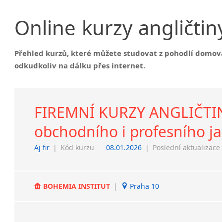
Výuka angličtiny
angličt
Online
kurzy
angličtin
Výuka angličtiny Praha
Překlad
angličt
Výuka angličtiny Brno
Tlumočen
Individuální výuka angličtiny
Přehled kurzů, které můžete studovat z pohodlí domov
Tlumoče
Firemní výuka angličtiny
odkudkoliv na dálku přes internet.
Tlumoče
Výuka angličtiny online
Tlumoč
Intenzivní výuka angličtiny
Soudní 
Pomaturitní výuka angličtiny
FIREMNÍ KURZY ANGLIČTINY
Konseku
Výuka angličtina pro děti
tlumoče
Výuka angličtiny přes skype
obchodního i profesního j
Simultá
Lektoři a učitelé angličtiny
kabino
angličt
Aj fir
|
Kód kurzu
08.01.2026
|
Poslední aktualizace
Učitelé angličtiny
Doprov
Učitelé angličtiny Praha
tlumoče
Učitelé angličtiny Brno
Korektur
BOHEMIA INSTITUT
|
Praha 10
Učitelé angličtiny Ostrava
Korektu
Korektu
Korektu