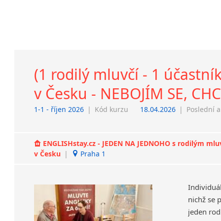
(1 rodilý mluvčí - 1 účast
v Česku - NEBOJÍM SE, C
1-1 - říjen 2026
|
Kód kurzu
18.04.2026
|
Poslední a
ENGLISHstay.cz - JEDEN NA JEDNOHO s rodilým mluvčí
v Česku
|
Praha 1
Individuá
nichž se 