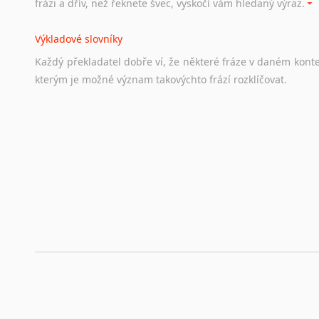
frázi a dřív, než řeknete švec, vyskočí vám hledaný výraz.
Životopis v angličtině
Výkladové slovníky
Hledáte-li
si
práci
v
zahraničí,
bez
životopisu
v
angličtině
s
Každý
překladatel
dobře
ví,
že
některé
fráze
v
daném
kont
stejná
obecná
pravidla,
jako
pro
český
životopis.
Tak
dost
ot
kterým
je
možné
význam
takovýchto
frází
rozklíčovat.
Srovnávací slovníky
Úkolem
srovnávacích
slovníků
je
vyhledat
vhodná
synony
vždy
po
ruce.
Korektory pravopisu pro překladatele
Každý dělá chyby a překlepy a kdo tvrdí, že ne, neříká p
využití moderního softwaru, jenž pravopisné, gramatické n
automaticky opravit.
Rady a návody pro překladatele
Toužíte započít překladatelskou dráhu, ale nevíte, jak na 