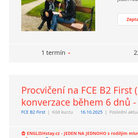
Zepta
1 termín
2
Procvičení na FCE B2 First (
konverzace během 6 dnů - 
FCE B2 First
|
Kód kurzu
16.10.2025
|
Poslední aktu
ENGLISHstay.cz - JEDEN NA JEDNOHO s rodilým mluvčí