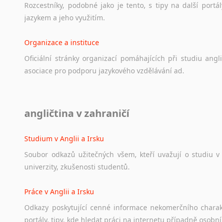
Rozcestníky,
podobné
jako
je
tento,
s
tipy
na
další
portál
jazykem
a
jeho
využitím.
Organizace a instituce
Oficiální
stránky
organizací
pomáhajících
při
studiu
angli
asociace
pro
podporu
jazykového
vzdělávání
ad.
Diskusní fórum
angličtina v zahraničí
Ať
už
se
jedná
o
česká
diskusní
fóra
o
anglickém
jazyce
n
angličtině
na
různá
témata,
vše
naleznete
v
této
rubrice.
Studium v Anglii a Irsku
Soubor
odkazů
užitečných
všem,
kteří
uvažují
o
studiu
v
univerzity,
zkušenosti
studentů.
Práce v Anglii a Irsku
Odkazy
poskytující
cenné
informace
nekomerčního
chara
portály,
tipy,
kde
hledat
práci
na
internetu
případně
osobní