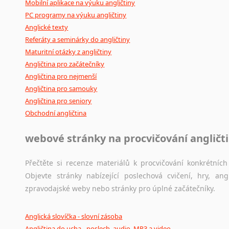
Mobilní aplikace na výuku angličtiny
PC programy na výuku angličtiny
Anglické texty
Referáty a seminárky do angličtiny
Maturitní otázky z angličtiny
Angličtina pro začátečníky
Angličtina pro nejmenší
Angličtina pro samouky
Angličtina pro seniory
Obchodní angličtina
webové stránky na procvičování angličt
Přečtěte si recenze materiálů k procvičování konkrétních 
Objevte stránky nabízející poslechová cvičení, hry, a
zpravodajské weby nebo stránky pro úplné začátečníky.
Anglická slovíčka - slovní zásoba
Angličtina do ucha - poslech, audio, MP3 a video