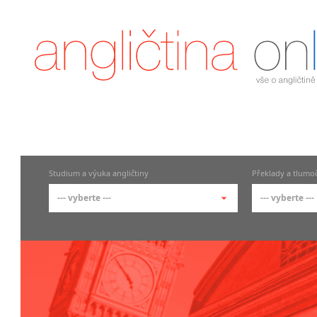
Studium a výuka angličtiny
Překlady a tlumo
--- vyberte ---
--- vyberte ---
--- vyberte ---
--- vyberte
Angličtina v ČR
Překlada
Angličtina
Překlad
Angličtina Praha
Překlad
Angličtina Brno
Soudní 