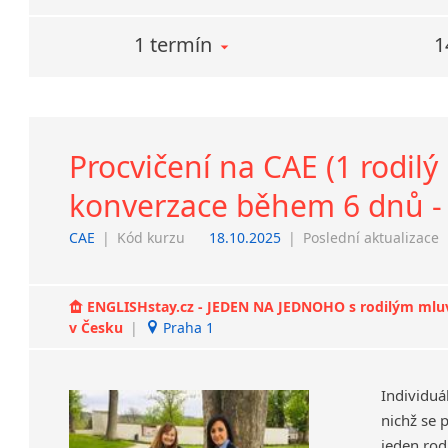
1 termín
1
Procvičení na CAE (1 rodilý
konverzace během 6 dnů - 
CAE
|
Kód kurzu
18.10.2025
|
Poslední aktualizace
ENGLISHstay.cz - JEDEN NA JEDNOHO s rodilým mluvčí
v Česku
|
Praha 1
Individuá
nichž se 