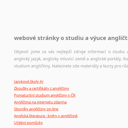
raději kvůli osobnímu perfekcionismu, vlastnosti každému p
raději zkontrolovat? V takovém případě jste na správném mí
Jazykové korpusy
webové stránky o studiu a výuce angličt
Jazykový korpus je elektronický soubor autentických tex
korpusů, jež umožňují třeba vyhledávání slov a slovních spo
původního zdroje textu.
Objevili jsme za vás nejlepší zdroje informací o studi
anglický jazyk, anglicky mluvící země a anglické portály.
Ostatní pomůcky pro překladatele
studium angličtiny. Naleznete zde materiály a kurzy pro rů
Mix
pomůcek,
jež
mají
potenciál
pomoci
překladateli
v
je
Jazykové školy AJ
poradny
a
pravidla
pravopisu
nebo
stylistické
příručky.
Zkoušky a certifikáty z angličtiny
Pomaturitní studium angličtiny v ČR
Angličtina na internetu zdarma
Slovníky angličtiny on-line
Anglická literatura - knihy v angličtině
Učební pomůcky