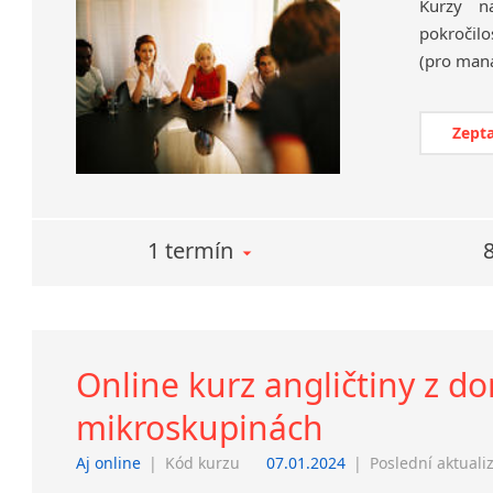
Kurzy na
pokročilo
Zepta
1 termín
Online kurz angličtiny z do
mikroskupinách
Aj online
|
Kód kurzu
07.01.2024
|
Poslední aktuali