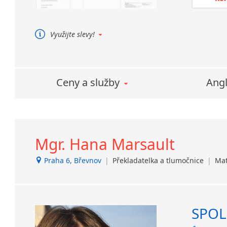
poskytnout
jsou atri
úspěšného
Využijte slevy!
Strojový překlad + posteditace
(úspora Vašich nákladů)
Používáme software
TRADOS – zvlášť vysoká
Ceny a služby
Angl
úspora nákladů v případě
opakovaného překladu
podobných dokumentů
Mgr. Hana Marsault
Praha 6, Břevnov
|
Překladatelka a tlumočnice
|
Mat
SPOL