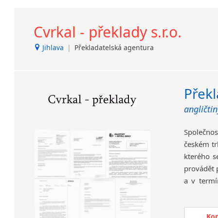
1.
Záka
Cvrkal - překlady s.r.o.
vho
Jihlava
|
Překladatelská agentura
ter
Rádi
s Vám
2. 
Překl
sna
angličtin
jazy
nepo
Společnost
Pracují p
českém tr
obory..
kterého s
Pro lepší
provádět 
jména a úd
a v termí
vědí, kd
zkušenost
tlumoční
společnos
v
přijate
Ko
terminol