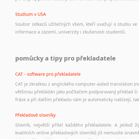
Studium v USA
Soubor
odkazů
užitečných
všem,
kteří
uvažují
o
studiu
ve
informace
a
zázemí,
univerzity
i
zkušenosti
studentů.
Práce v USA
pomůcky a tipy pro překladatele
Odkazy
poskytující
cenné
informace
nekomerčního
charak
hledat
práci
na
internetu
případně
osobní
zkušenosti
ostat
CAT - software pro překladatele
CAT je zkratkou z anglického computer-aided translation (ne
Studium v Austrálii
většinou překládán jako počítačem podporovaný překlad či
Soubor
odkazů
užitečných
všem,
kteří
uvažují
o
studiu
v
Aus
fráze a při dalším překladu vám je automaticky nabízejí, ta
a
zázemí,
australské
univerzity
a
samozřejmě
i
osobní
zkuš
Překladové slovníky
Práce v Austrálii
Slovník, největší přítel každého překladatele. A jelikož
Odkazy
poskytující
cenné
informace
nekomerčního
charak
kvalitních online překladových slovníků již nemusíte únavn
hledat
práci
na
internetu
případně
osobní
zkušenosti
ostat