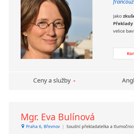
francouz
Jako
zkuš
Překlady
velice bav
Kromě pr
přepis a
podoby 
Ko
kontaktov
Ctím zása
jazyka. P
Ceny a služby
Angl
korektu
výsledku.
Mgr. Eva Bulínová
Praha 6, Břevnov
|
Soudní překladatelka a tlumočni