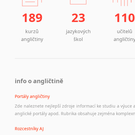
189
23
110
kurzů
jazykových
učitelů
angličtiny
škol
angličtin
info o angličtině
Portály angličtiny
Zde
naleznete
nejlepší
zdroje
informací
ke
studiu
a
výuce
anglické
portály
apod.
Rubrika
obsahuje
zejména
komplexn
Rozcestníky AJ