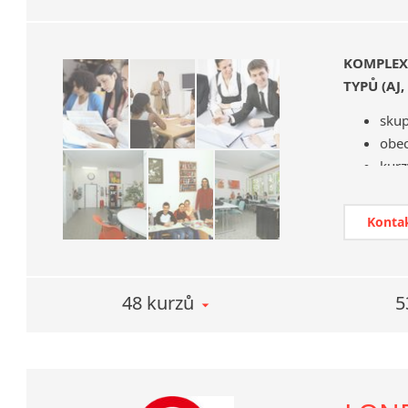
KOMPLEX
TYPŮ (AJ,
skup
obec
kurz
reka
pom
Konta
kurz
příp
děts
48 kurzů
5
Jazykové
pro
mana